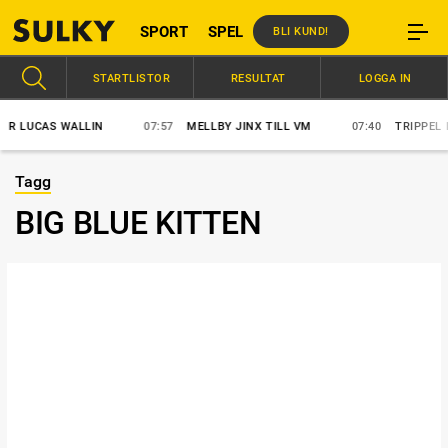
SPORT
SPEL
BLI KUND!
STARTLISTOR
RESULTAT
LOGGA IN
 LUCAS WALLIN
07:57
MELLBY JINX TILL VM
07:40
TRIPPEL FÖ
Tagg
BIG BLUE KITTEN