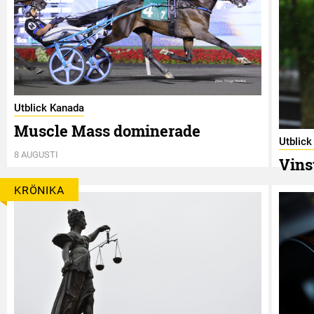
Utblick Kanada
Muscle Mass dominerade
Utblic
8 AUGUSTI
Vins
8 AUGUS
KRÖNIKA