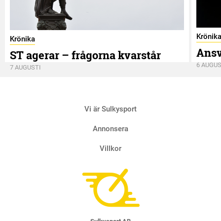
Krönik
Krönika
Ansv
ST agerar – frågorna kvarstår
6 AUGUS
7 AUGUSTI
Vi är Sulkysport
Annonsera
Villkor