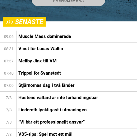
›››
SENASTE
Muscle Mass dominerade
09:06
Vinst för Lucas Wallin
08:31
Mellby Jinx till VM
07:57
Trippel för Svanstedt
07:40
Stjärnornas dag i två länder
07:00
Hästens välfärd är inte förhandlingsbar
7/8
Linderoth lyckligast i utmaningen
7/8
”Vi bär ett professionellt ansvar”
7/8
V85-tips: Spel mot ett mål
7/8