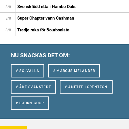
Svenskfödd etta i Hambo Oaks
8/8
Super Chapter vann Cashman
8/8
Tredje raka för Bourbonista
8/8
NU SNACKAS DET OM:
# SOLVALLA
# MARCUS MELANDER
# ÅKE SVANSTEDT
# ANETTE LORENTZON
# BJÖRN GOOP