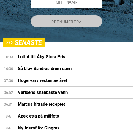
›››
SENASTE
Lottat till Åby Stora Pris
16:33
Så blev Sandras dröm sann
16:00
Högervarv resten av året
07:00
Världens snabbaste vann
06:52
Marcus hittade receptet
06:31
Apex etta på målfoto
8/8
Ny triumf för Gingras
8/8