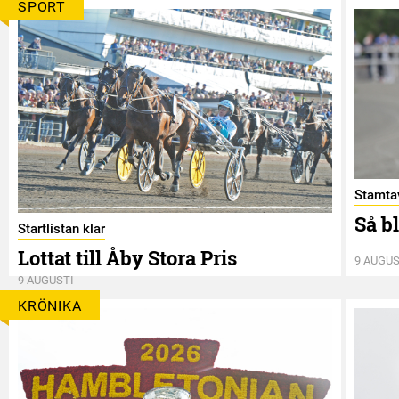
SPORT
Stamtav
Så b
Startlistan klar
Lottat till Åby Stora Pris
9 AUGUS
9 AUGUSTI
KRÖNIKA