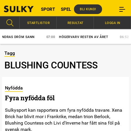
SPORT
SPEL
BLI KUND!
STARTLISTOR
RESULTAT
LOGGA IN
DRAS DRÖM SANN
07:00
HÖGERVARV RESTEN AV ÅRET
06:52
VÄ
Tagg
BLUSHING COUNTESS
Nyfödda
Fyra nyfödda föl
Sulkysport kan rapportera om fyra nyfödda travare. Xena
Brick har blivit mor i Frankrike, medan trion Berlock,
Blushing Countess och Livi d'Inverne har fått sina föl på
svensk mark.