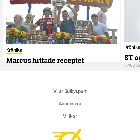
Krönik
Krönika
ST a
Marcus hittade receptet
7 AUGUS
9 AUGUSTI
Vi är Sulkysport
Annonsera
Villkor