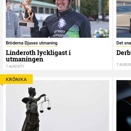
Bröderna Djuses utmaning
Det sna
Linderoth lyckligast i
Derb
utmaningen
7 AUGUS
7 AUGUSTI
KRÖNIKA