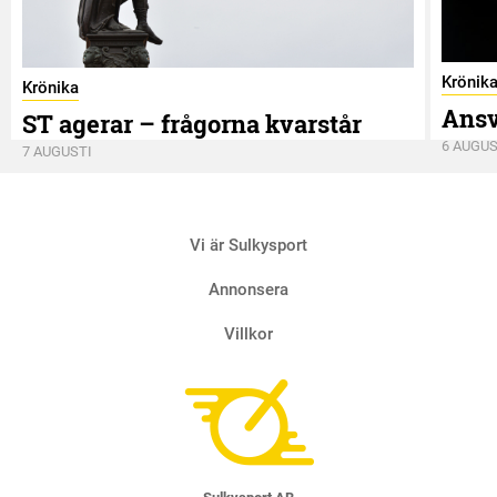
Krönik
Krönika
Ansv
ST agerar – frågorna kvarstår
6 AUGUS
7 AUGUSTI
Vi är Sulkysport
Annonsera
Villkor