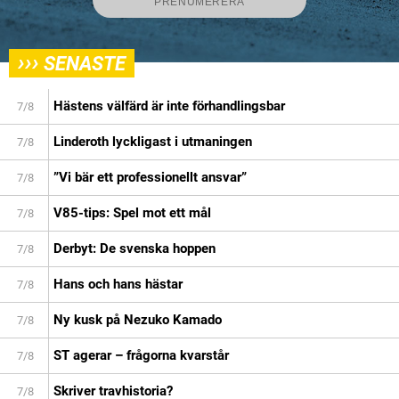
›››
SENASTE
Hästens välfärd är inte förhandlingsbar
7/8
Linderoth lyckligast i utmaningen
7/8
”Vi bär ett professionellt ansvar”
7/8
V85-tips: Spel mot ett mål
7/8
Derbyt: De svenska hoppen
7/8
Hans och hans hästar
7/8
Ny kusk på Nezuko Kamado
7/8
ST agerar – frågorna kvarstår
7/8
Skriver travhistoria?
7/8