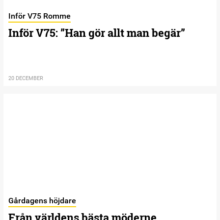
Inför V75 Romme
Inför V75: ”Han gör allt man begär”
20 DECEMBER
Gårdagens höjdare
Från världens bästa möderne