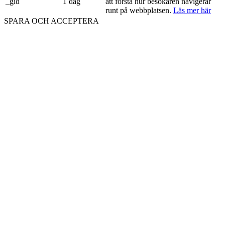
_gid
1 dag
att förstå hur besökaren navigerar
runt på webbplatsen.
Läs mer här
SPARA OCH ACCEPTERA