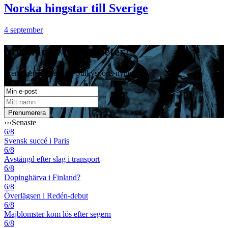
Norska hingstar till Sverige
4 september
Missa inga travnyheter!
Prenumerera gratis på Sulkysports nyhetsbrev
›››
Senaste
6/8
Svensk succé i Paris
6/8
Avstängd efter slag i transport
6/8
Dopinghärva i Finland?
6/8
Överlägsen i Redén-debut
6/8
Majblomster kom lös efter segern
6/8