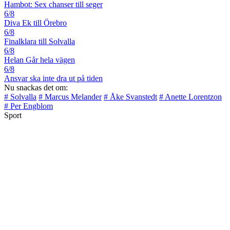
Hambot: Sex chanser till seger
6/8
Diva Ek till Örebro
6/8
Finalklara till Solvalla
6/8
Helan Går hela vägen
6/8
Ansvar ska inte dra ut på tiden
Nu snackas det om:
# Solvalla
# Marcus Melander
# Åke Svanstedt
# Anette Lorentzon
# Per Engblom
Sport