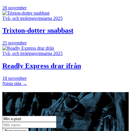
28 november
Två- och treåringsvinnarna 2025
Trixton-dotter snabbast
25 november
Två- och treåringsvinnarna 2025
Readly Express drar ifrån
18 november
Nästa sida →
Missa inga travnyheter!
Prenumerera gratis på Sulkysports nyhetsbrev