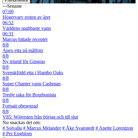
›››
Senaste
07:00
Högervarv resten av året
06:52
Världens snabbaste vann
06:31
Marcus hittade receptet
8/8
Apex etta på målfoto
8/8
Ny triumf för Gingras
8/8
Svenskfödd etta i Hambo Oaks
8/8
Super Chapter vann Cashman
8/8
Tredje raka för Bourbonista
8/8
Fortsatt obesegrad
8/8
V85: Wäjersten från början och till slut
Nu snackas det om:
# Solvalla
# Marcus Melander
# Åke Svanstedt
# Anette Lorentzon
# Per Engblom