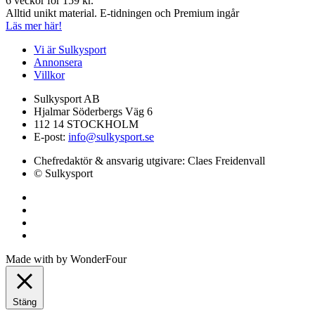
6 veckor för 159 kr.
Alltid unikt material. E-tidningen och Premium ingår
Läs mer här!
Vi är Sulkysport
Annonsera
Villkor
Sulkysport AB
Hjalmar Söderbergs Väg 6
112 14 STOCKHOLM
E-post:
info@sulkysport.se
Chefredaktör & ansvarig utgivare:
Claes Freidenvall
© Sulkysport
Made with
by
WonderFour
Stäng