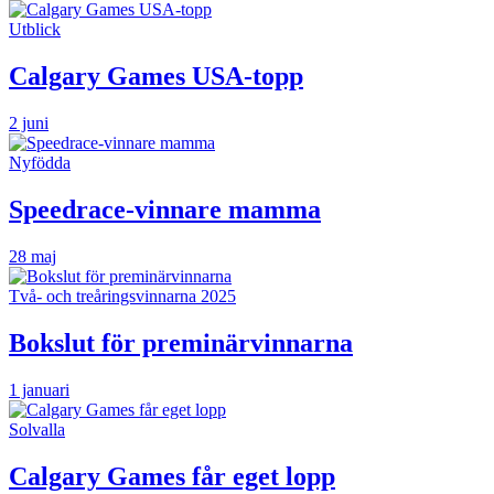
Utblick
Calgary Games USA-topp
2 juni
Nyfödda
Speedrace-vinnare mamma
28 maj
Två- och treåringsvinnarna 2025
Bokslut för preminärvinnarna
1 januari
Solvalla
Calgary Games får eget lopp