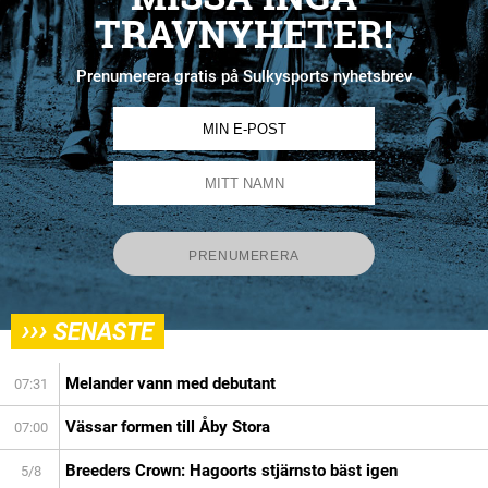
TRAVNYHETER!
Prenumerera gratis på Sulkysports nyhetsbrev
›››
SENASTE
Melander vann med debutant
07:31
Vässar formen till Åby Stora
07:00
Breeders Crown: Hagoorts stjärnsto bäst igen
5/8