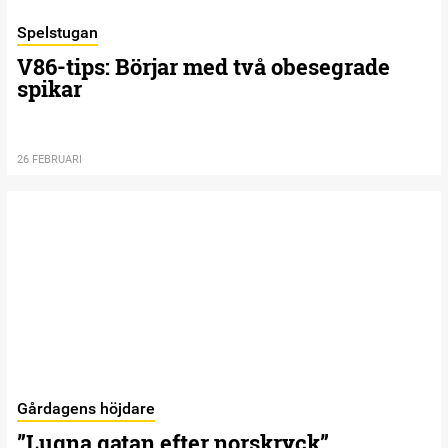
Spelstugan
V86-tips: Börjar med två obesegrade
spikar
26 FEBRUARI
Gårdagens höjdare
”Lugna gatan efter norskryck”