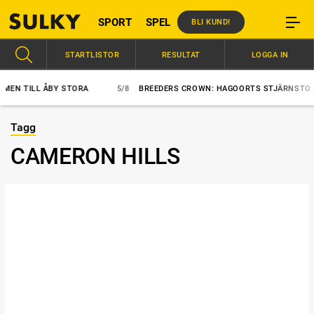
SPORT
SPEL
BLI KUND!
STARTLISTOR
RESULTAT
LOGGA IN
TILL ÅBY STORA
5/8
BREEDERS CROWN: HAGOORTS STJÄRNSTO BÄST 
Tagg
CAMERON HILLS