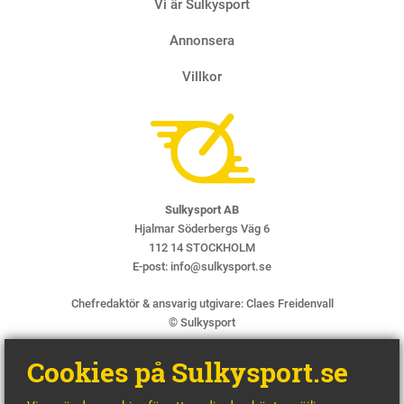
Vi är Sulkysport
Två 
4 AUGUS
Annonsera
Villkor
Sulkysport AB
Hjalmar Söderbergs Väg 6
112 14 STOCKHOLM
E-post:
info@sulkysport.se
Chefredaktör & ansvarig utgivare:
Claes Freidenvall
© Sulkysport
Cookies på Sulkysport.se