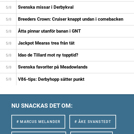
Svenska missar i Derbykval
5/8
Breeders Crown: Cruiser knappt undan i comebacken
5/8
Åtta pinnar utanför banan i GNT
5/8
Jackpot Mearas trea från tät
5/8
Idao de Tillard mot ny topptid?
5/8
Svenska favoriter på Meadowlands
5/8
V86-tips: Derbyhopp sätter punkt
5/8
NU SNACKAS DET OM:
# MARCUS MELANDER
# ÅKE SVANSTEDT