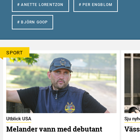
# ANETTE LORENTZON
# PER ENGBLOM
# BJÖRN GOOP
SPORT
Utblick USA
Sju nyh
Melander vann med debutant
Väss