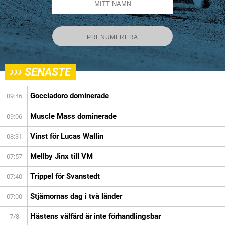
›››
SENASTE
Gocciadoro dominerade
09:46
Muscle Mass dominerade
09:06
Vinst för Lucas Wallin
08:31
Mellby Jinx till VM
07:57
Trippel för Svanstedt
07:40
Stjärnornas dag i två länder
07:00
Hästens välfärd är inte förhandlingsbar
7/8