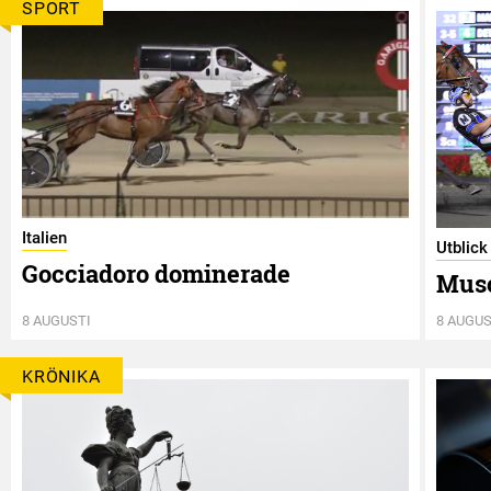
SPORT
Italien
Utblick
Gocciadoro dominerade
Musc
8 AUGUSTI
8 AUGUS
KRÖNIKA