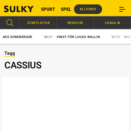
SPORT
SPEL
BLI KUND!
STARTLISTOR
RESULTAT
LOGGA IN
SS DOMINERADE
08:31
VINST FÖR LUCAS WALLIN
07:57
MELLBY
Tagg
CASSIUS