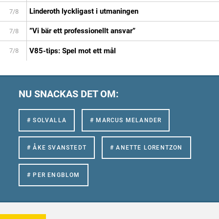
Linderoth lyckligast i utmaningen
7/8
”Vi bär ett professionellt ansvar”
7/8
V85-tips: Spel mot ett mål
7/8
NU SNACKAS DET OM:
# SOLVALLA
# MARCUS MELANDER
# ÅKE SVANSTEDT
# ANETTE LORENTZON
# PER ENGBLOM