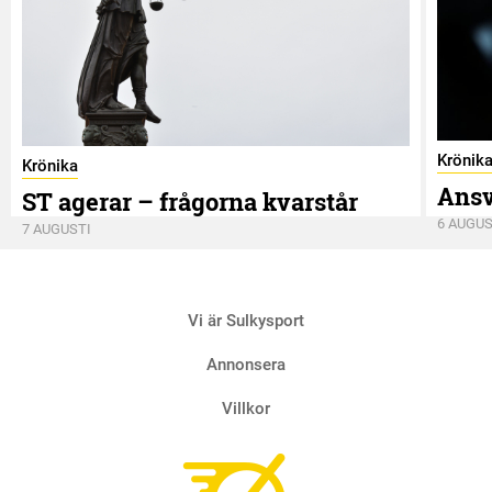
Krönik
Krönika
Ansv
ST agerar – frågorna kvarstår
6 AUGUS
7 AUGUSTI
Vi är Sulkysport
Annonsera
Villkor