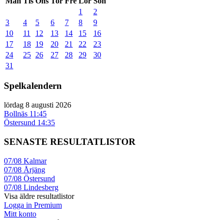
Mån
Tis
Ons
Tor
Fre
Lör
Sön
1
2
3
4
5
6
7
8
9
10
11
12
13
14
15
16
17
18
19
20
21
22
23
24
25
26
27
28
29
30
31
Spelkalendern
lördag 8 augusti 2026
Bollnäs
11:45
Östersund
14:35
SENASTE RESULTATLISTOR
07/08
Kalmar
07/08
Årjäng
07/08
Östersund
07/08
Lindesberg
Visa äldre resultatlistor
Logga in Premium
Mitt konto