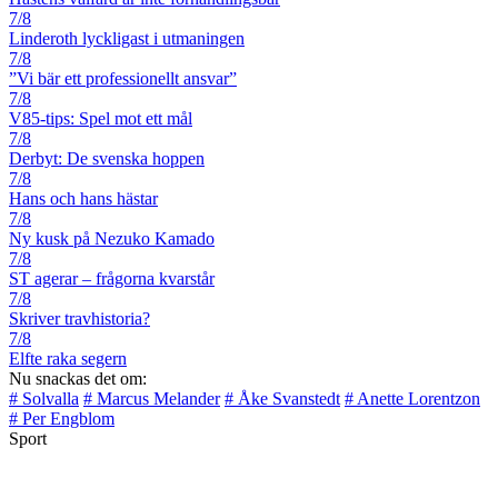
7/8
Linderoth lyckligast i utmaningen
7/8
”Vi bär ett professionellt ansvar”
7/8
V85-tips: Spel mot ett mål
7/8
Derbyt: De svenska hoppen
7/8
Hans och hans hästar
7/8
Ny kusk på Nezuko Kamado
7/8
ST agerar – frågorna kvarstår
7/8
Skriver travhistoria?
7/8
Elfte raka segern
Nu snackas det om:
# Solvalla
# Marcus Melander
# Åke Svanstedt
# Anette Lorentzon
# Per Engblom
Sport