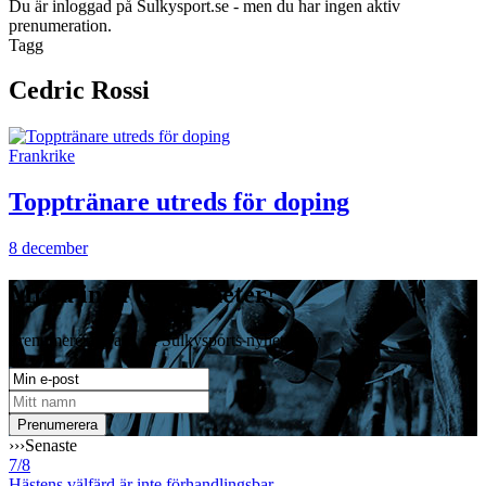
Du är inloggad på Sulkysport.se - men du har ingen aktiv
prenumeration.
Tagg
Cedric Rossi
Frankrike
Topptränare utreds för doping
8 december
Missa inga travnyheter!
Prenumerera gratis på Sulkysports nyhetsbrev
›››
Senaste
7/8
Hästens välfärd är inte förhandlingsbar