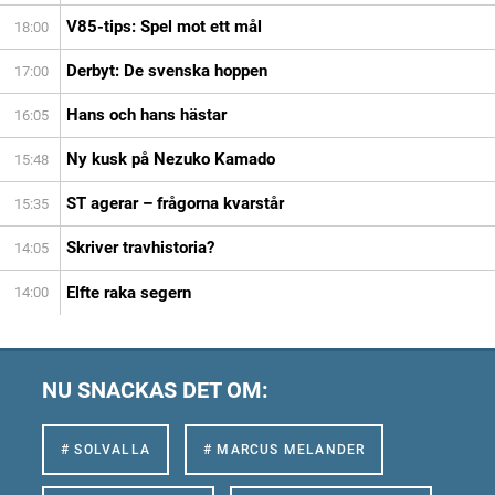
V85-tips: Spel mot ett mål
18:00
Derbyt: De svenska hoppen
17:00
Hans och hans hästar
16:05
Ny kusk på Nezuko Kamado
15:48
ST agerar – frågorna kvarstår
15:35
Skriver travhistoria?
14:05
Elfte raka segern
14:00
NU SNACKAS DET OM:
# SOLVALLA
# MARCUS MELANDER