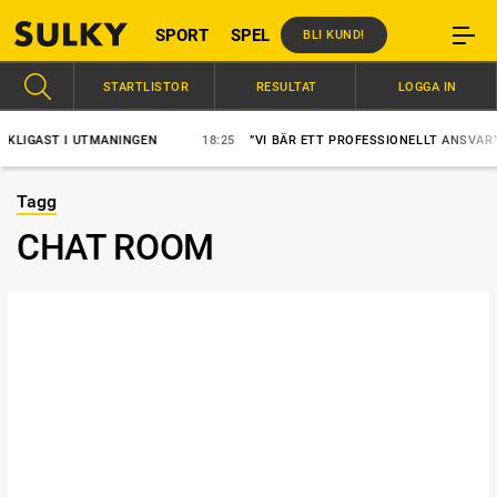
SPORT
SPEL
BLI KUND!
STARTLISTOR
RESULTAT
LOGGA IN
GAST I UTMANINGEN
18:25
”VI BÄR ETT PROFESSIONELLT ANSVAR”
Tagg
CHAT ROOM