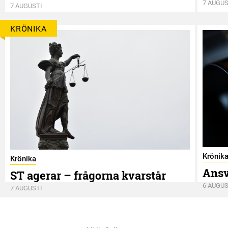
7 AUGUS
7 AUGUSTI
KRÖNIKA
Krönik
Krönika
Ansv
ST agerar – frågorna kvarstår
6 AUGUS
7 AUGUSTI