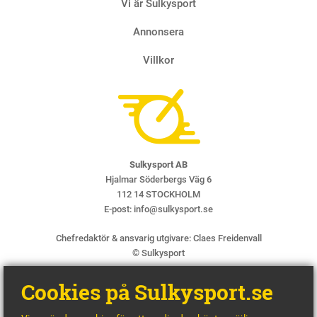
Vi är Sulkysport
Annonsera
Villkor
Sulkysport AB
Hjalmar Söderbergs Väg 6
112 14 STOCKHOLM
E-post:
info@sulkysport.se
Chefredaktör & ansvarig utgivare:
Claes Freidenvall
© Sulkysport
Cookies på Sulkysport.se