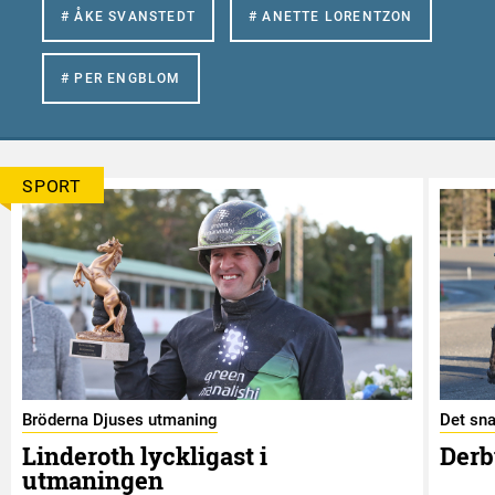
# ÅKE SVANSTEDT
# ANETTE LORENTZON
# PER ENGBLOM
SPORT
Bröderna Djuses utmaning
Det sna
Linderoth lyckligast i
Derb
utmaningen