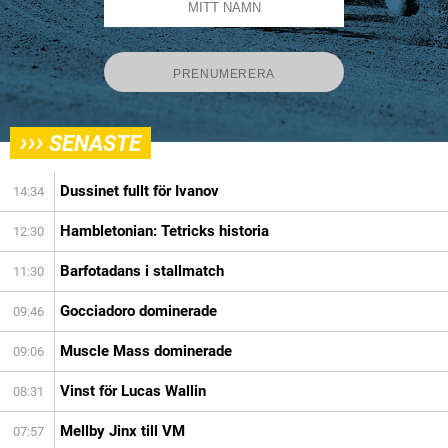
›››
SENASTE
Dussinet fullt för Ivanov
14:34
Hambletonian: Tetricks historia
12:30
Barfotadans i stallmatch
11:30
Gocciadoro dominerade
09:46
Muscle Mass dominerade
09:06
Vinst för Lucas Wallin
08:31
Mellby Jinx till VM
07:57