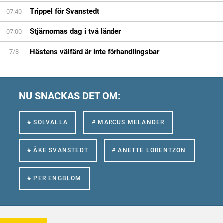
Trippel för Svanstedt
07:40
Stjärnornas dag i två länder
07:00
Hästens välfärd är inte förhandlingsbar
7/8
NU SNACKAS DET OM:
# SOLVALLA
# MARCUS MELANDER
# ÅKE SVANSTEDT
# ANETTE LORENTZON
# PER ENGBLOM