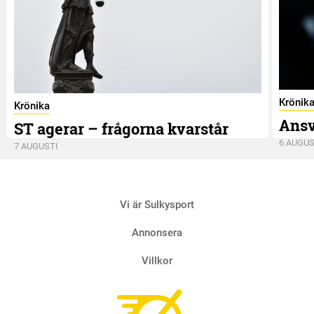
Krönik
Krönika
Ansv
ST agerar – frågorna kvarstår
6 AUGUS
7 AUGUSTI
Vi är Sulkysport
Annonsera
Villkor