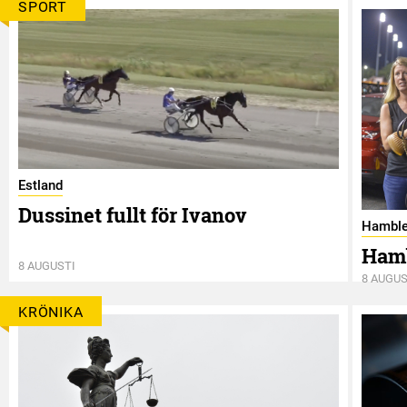
SPORT
Estland
Dussinet fullt för Ivanov
Hamble
Hamb
8 AUGUSTI
8 AUGUS
KRÖNIKA