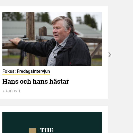
Fokus: Fredagsintervjun
Hambl
Hans och hans hästar
Ny 
7 AUGUSTI
7 AUGU