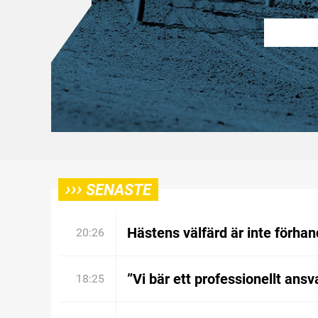
›››
SENASTE
Hästens välfärd är inte förhan
20:26
”Vi bär ett professionellt ansv
18:25