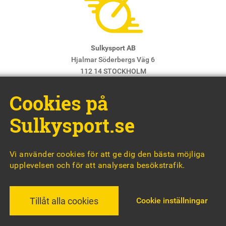
Sulkysport AB
Hjalmar Söderbergs Väg 6
112 14 STOCKHOLM
E-post:
info@sulkysport.se
Cookies på
Chefredaktör & ansvarig utgivare:
Claes Freidenvall
© Sulkysport
Sulkysport.se
Vi använder cookies för att ge dig den bästa möjliga
upplevelsen och för att analysera besökstrafik.
MADE WITH
BY
WONDERFOUR
Cookie inställningar
Tillåt alla cookies