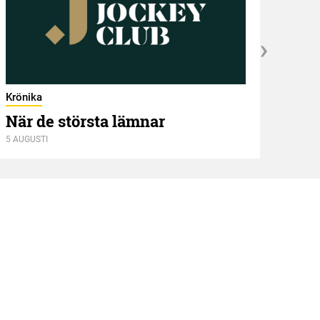
Krönika
När de största lämnar
5 AUGUSTI
Kröni
Två
4 AUGU