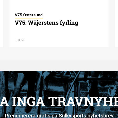
V75 Östersund
V75: Wäjerstens fyrling
8 JUNI
A INGA TRAVNYH
Prenumerera gratis på Sulkysports nyhetsbrev