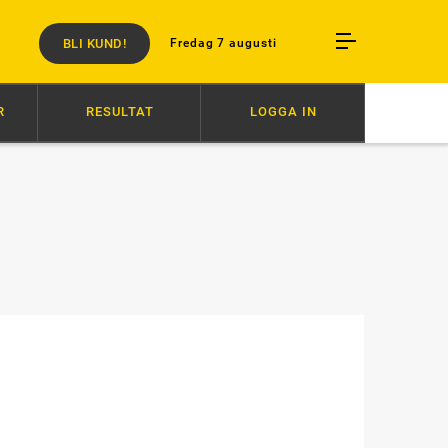
BLI KUND!
Fredag 7 augusti
R
RESULTAT
LOGGA IN
KO KAMADO
20:26
HÄSTENS VÄLFÄRD ÄR INTE FÖRHANDLINGSBAR