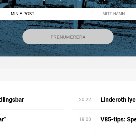
dlingsbar
Linderoth lyc
20:22
ar”
V85-tips: Spe
18:00