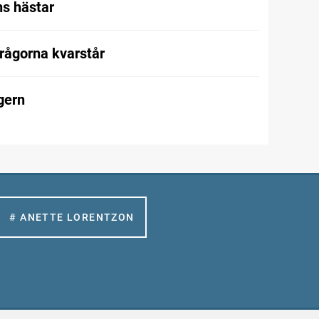
s hästar
frågorna kvarstår
gern
# ANETTE LORENTZON