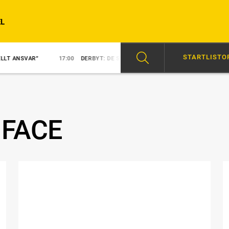
L
STARTLISTO
”
17:00
DERBYT: DE SVENSKA HOPPEN
15:48
NY KUSK PÅ NEZU
 FACE