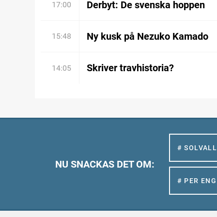
Derbyt: De svenska hoppen
17:00
Ny kusk på Nezuko Kamado
15:48
Skriver travhistoria?
14:05
# SOLVAL
NU SNACKAS DET OM:
# PER EN