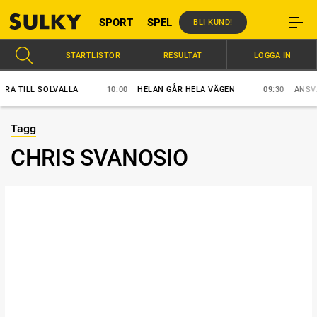
SPORT
SPEL
BLI KUND!
STARTLISTOR
RESULTAT
LOGGA IN
A TILL SOLVALLA
10:00
HELAN GÅR HELA VÄGEN
09:30
ANSVAR 
Tagg
CHRIS SVANOSIO