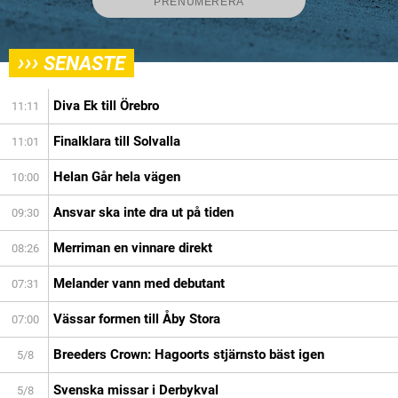
›››
SENASTE
Diva Ek till Örebro
11:11
Finalklara till Solvalla
11:01
Helan Går hela vägen
10:00
Ansvar ska inte dra ut på tiden
09:30
Merriman en vinnare direkt
08:26
Melander vann med debutant
07:31
Vässar formen till Åby Stora
07:00
Breeders Crown: Hagoorts stjärnsto bäst igen
5/8
Svenska missar i Derbykval
5/8