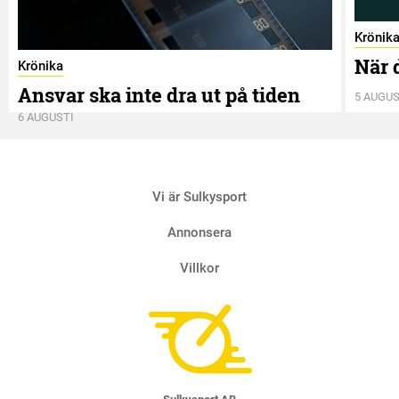
Krönik
När 
Krönika
Ansvar ska inte dra ut på tiden
5 AUGUS
6 AUGUSTI
Vi är Sulkysport
Annonsera
Villkor