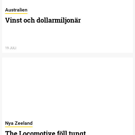
Australien
Vinst och dollarmiljonär
19 JULI
Nya Zeeland
The Locomotive föll tungt