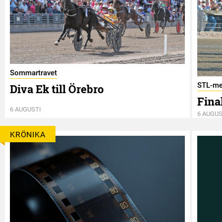
Sommartravet
STL-me
Diva Ek till Örebro
Final
6 AUGUSTI
6 AUGUS
KRÖNIKA