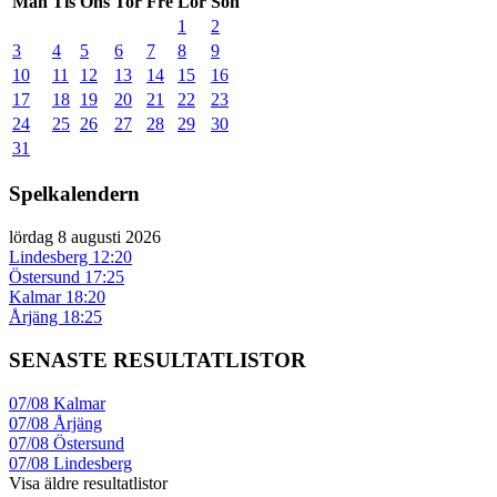
Mån
Tis
Ons
Tor
Fre
Lör
Sön
1
2
3
4
5
6
7
8
9
10
11
12
13
14
15
16
17
18
19
20
21
22
23
24
25
26
27
28
29
30
31
Spelkalendern
lördag 8 augusti 2026
Lindesberg
12:20
Östersund
17:25
Kalmar
18:20
Årjäng
18:25
SENASTE RESULTATLISTOR
07/08
Kalmar
07/08
Årjäng
07/08
Östersund
07/08
Lindesberg
Visa äldre resultatlistor