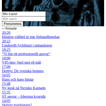
Prenumerera gratis på Sulkysports nyhetsbrev
›››
Senaste
20:26
Hästens välfärd är inte förhandlingsbar
20:22
Linderoth lyckligast i utmaningen
18:25
”Vi bär ett professionellt ansvar”
18:00
V85-tips: Spel mot ett mål
17:00
Derbyt: De svenska hoppen
16:05
Hans och hans hästar
15:48
Ny kusk på Nezuko Kamado
15:35
ST agerar – frågorna kvarstår
14:05
Skriver travhistoria?