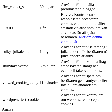
Används för att hålla
flw_conect_sulk
30 dagar
prenumerant inloggad.
Revive. Kontrollerar om
webbläsaren accepterar
cookies eller inte. Innehåller
OAID
1 år
ett statiskt värde som inte kan
användas för att spåra
besökaren.
Mer om denna
cookie här
Används för att visa rätt dag i
sulky_julkalender
1 dag
julkalendern för besökaren när
julkalendern är aktiv.
Används för att komma ihåg
sulkytakeoverad
5 minuter
att besökaren stängt ned
eventuell takeoverannons.
Används för att spara om
besökaren gett samtycke eller
viewed_cookie_policy
11 månader
inte till användandet av
cookies.
Används för att kontrollera
wordpress_test_cookie
om webbläsaren accepterar
cookies.
Analys