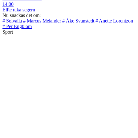
14:00
Elfte raka segern
Nu snackas det om:
# Solvalla
# Marcus Melander
# Åke Svanstedt
# Anette Lorentzon
# Per Engblom
Sport