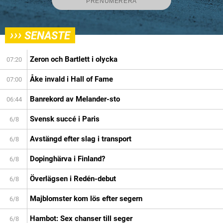
›››
SENASTE
Zeron och Bartlett i olycka
07:20
Åke invald i Hall of Fame
07:00
Banrekord av Melander-sto
06:44
Svensk succé i Paris
6/8
Avstängd efter slag i transport
6/8
Dopinghärva i Finland?
6/8
Överlägsen i Redén-debut
6/8
Majblomster kom lös efter segern
6/8
Hambot: Sex chanser till seger
6/8