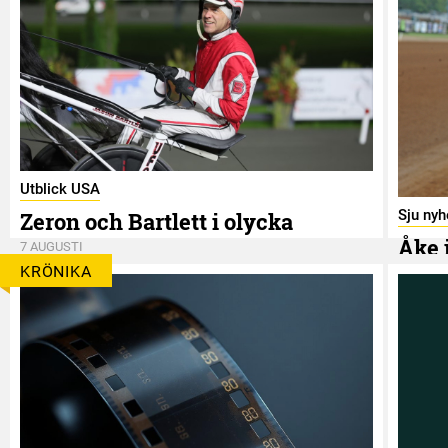
Utblick USA
Sju nyh
Zeron och Bartlett i olycka
Åke 
7 AUGUSTI
KRÖNIKA
7 AUGUS