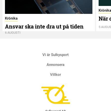
Krönik
När 
Krönika
Ansvar ska inte dra ut på tiden
5 AUGUS
6 AUGUSTI
Vi är Sulkysport
Annonsera
Villkor