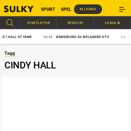
SPORT
SPEL
BLI KUND!
STARTLISTOR
RESULTAT
LOGGA IN
I HALL OF FAME
06:44
BANREKORD AV MELANDER-STO
6/8
SVE
Tagg
CINDY HALL