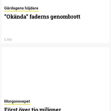
Gårdagens höjdare
”Okända” faderns genombrott
2 JULI
Morgonsvepet
Först över tio miljoner