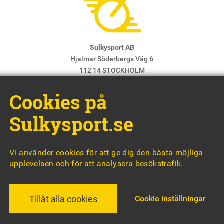
Sulkysport AB
Hjalmar Söderbergs Väg 6
112 14 STOCKHOLM
E-post:
info@sulkysport.se
Cookies på
Chefredaktör & ansvarig utgivare:
Claes Freidenvall
© Sulkysport
Sulkysport.se
Vi använder cookies för att ge dig den bästa möjliga
upplevelsen och för att analysera besökstrafik.
MADE WITH
BY
WONDERFOUR
Cookie inställningar
Tillåt alla cookies