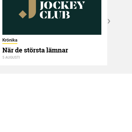
Krönika
När de största lämnar
5 AUGUSTI
Kröni
Två
4 AUGU