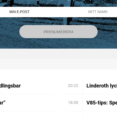
dlingsbar
Linderoth lyc
20:22
ar”
V85-tips: Spe
18:00