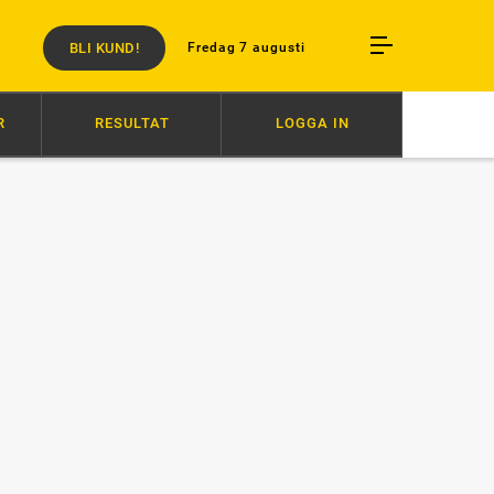
BLI KUND!
Fredag 7 augusti
R
RESULTAT
LOGGA IN
UKO KAMADO
20:26
HÄSTENS VÄLFÄRD ÄR INTE FÖRHANDLINGSBAR