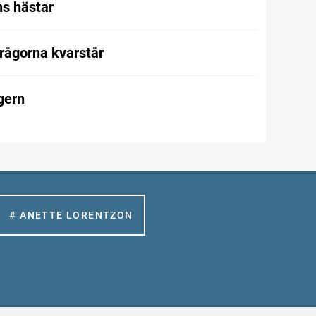
s hästar
frågorna kvarstår
gern
# ANETTE LORENTZON