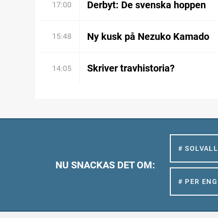
Derbyt: De svenska hoppen
17:00
Ny kusk på Nezuko Kamado
15:48
Skriver travhistoria?
14:05
# SOLVAL
NU SNACKAS DET OM:
# PER EN