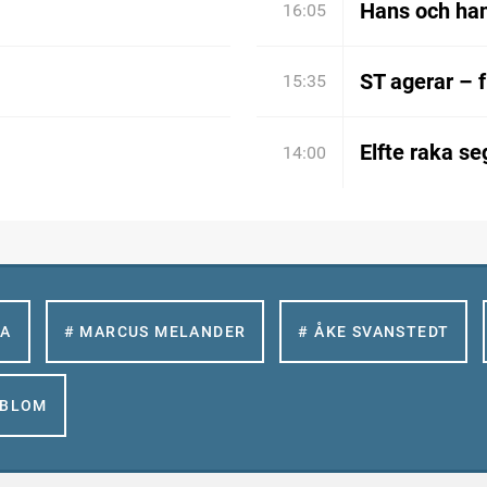
Hans och han
16:05
ST agerar – 
15:35
Elfte raka se
14:00
LA
# MARCUS MELANDER
# ÅKE SVANSTEDT
GBLOM