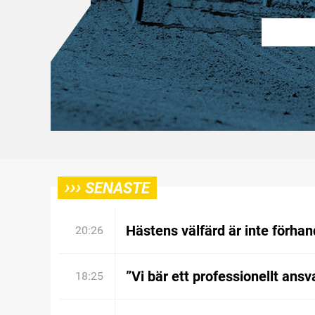
›››
SENASTE
Hästens välfärd är inte förhan
20:26
”Vi bär ett professionellt ansv
18:25