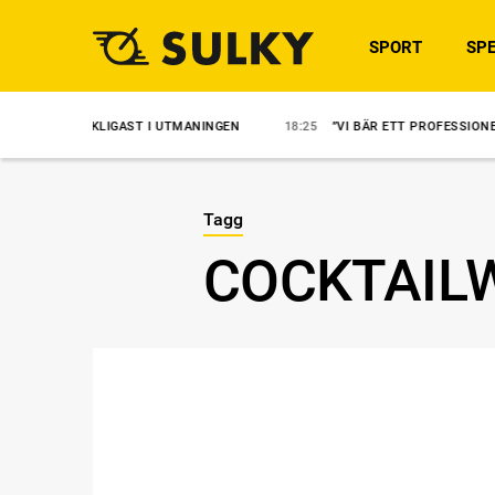
SPORT
SPE
YCKLIGAST I UTMANINGEN
18:25
”VI BÄR ETT PROFESSIONELLT ANSVAR
Tagg
COCKTAIL