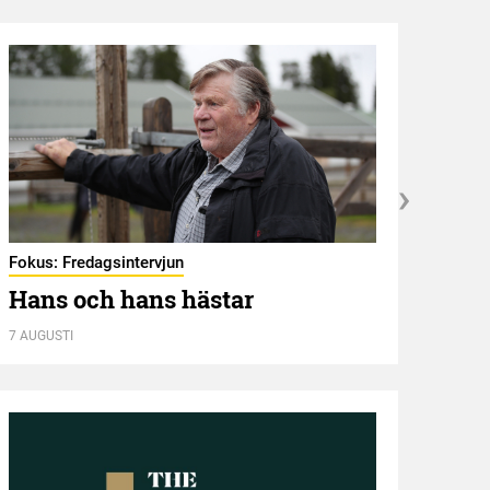
Fokus: Fredagsintervjun
Hambl
Hans och hans hästar
Ny 
7 AUGUSTI
7 AUGU