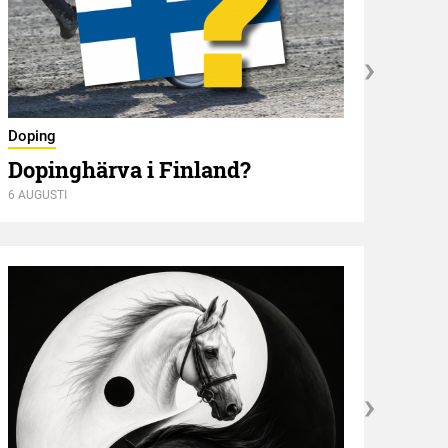
Nyför
Doping
Öve
Dopinghärva i Finland?
6 AUGUSTI
6 AUGU