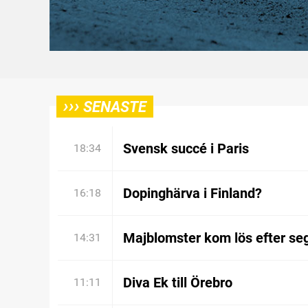
›››
SENASTE
Svensk succé i Paris
18:34
Dopinghärva i Finland?
16:18
Majblomster kom lös efter se
14:31
Diva Ek till Örebro
11:11