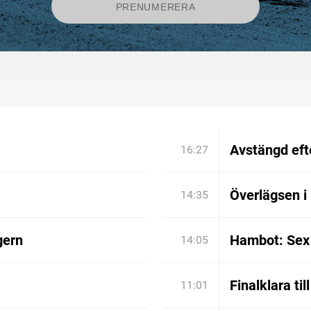
Avstängd efte
16:27
Överlägsen i
14:35
gern
Hambot: Sex 
14:05
Finalklara til
11:01