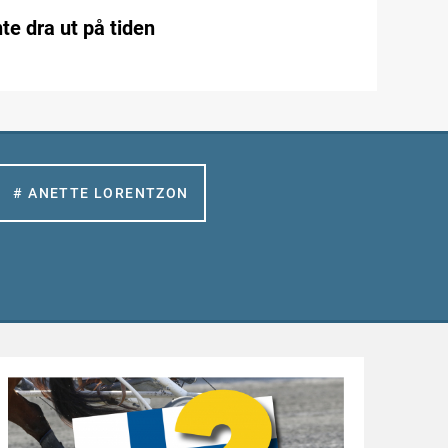
te dra ut på tiden
# ANETTE LORENTZON