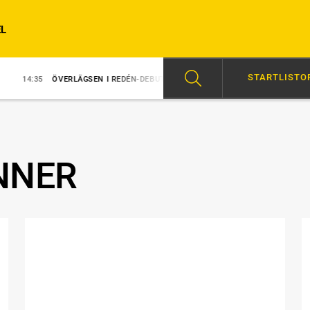
L
STARTLISTO
ÖVERLÄGSEN I REDÉN-DEBUT
14:31
MAJBLOMSTER KOM LÖS EFTER SE
NNER