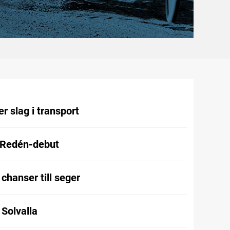
r slag i transport
 Redén-debut
chanser till seger
l Solvalla