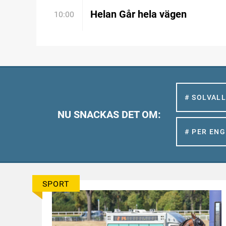
Helan Går hela vägen
10:00
# SOLVAL
NU SNACKAS DET OM:
# PER EN
SPORT