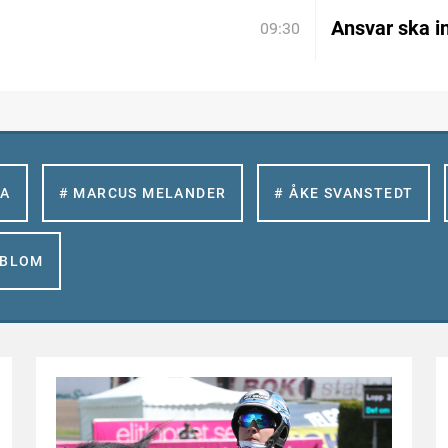
Ansvar ska in
09:30
LA
# MARCUS MELANDER
# ÅKE SVANSTEDT
GBLOM