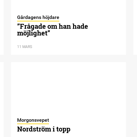
Gårdagens höjdare
”Frågade om han hade
möjlighet”
11 MARS
Morgonsvepet
Nordström i topp