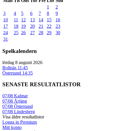
Mån
Tis
Ons
Tor
Fre
Lör
Sön
1
2
3
4
5
6
7
8
9
10
11
12
13
14
15
16
17
18
19
20
21
22
23
24
25
26
27
28
29
30
31
Spelkalendern
lördag 8 augusti 2026
Bollnäs
11:45
Östersund
14:35
SENASTE RESULTATLISTOR
07/08
Kalmar
07/08
Årjäng
07/08
Östersund
07/08
Lindesberg
Visa äldre resultatlistor
Logga in Premium
Mitt konto