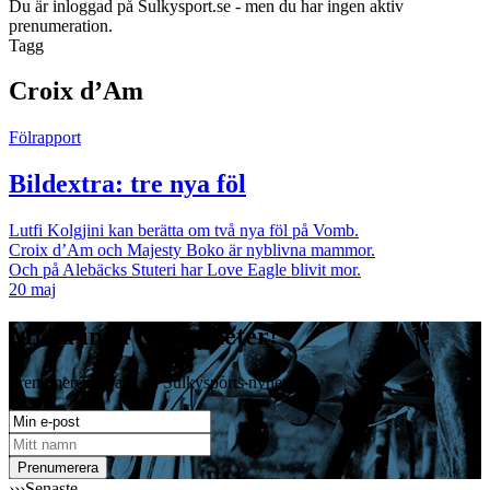
Du är inloggad på Sulkysport.se - men du har ingen aktiv
prenumeration.
Tagg
Croix d’Am
Fölrapport
Bildextra: tre nya föl
Lutfi Kolgjini kan berätta om två nya föl på Vomb.
Croix d’Am och Majesty Boko är nyblivna mammor.
Och på Alebäcks Stuteri har Love Eagle blivit mor.
20 maj
Missa inga travnyheter!
Prenumerera gratis på Sulkysports nyhetsbrev
›››
Senaste