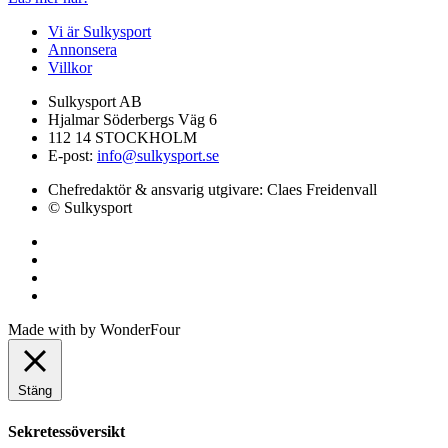
Vi är Sulkysport
Annonsera
Villkor
Sulkysport AB
Hjalmar Söderbergs Väg 6
112 14 STOCKHOLM
E-post:
info@sulkysport.se
Chefredaktör & ansvarig utgivare:
Claes Freidenvall
© Sulkysport
Made with
by
WonderFour
Stäng
Sekretessöversikt