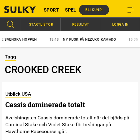
SPORT
SPEL
BLI KUND!
STARTLISTOR
RESULTAT
LOGGA IN
SVENSKA HOPPEN
15:48
NY KUSK PÅ NEZUKO KAMADO
15:35
ST
Tagg
CROOKED CREEK
Utblick USA
Cassis dominerade totalt
Avelshingsten Cassis dominerade totalt när det bjöds på
Cardinal Stake och Violet Stake för treåringar på
Hawthorne Racecourse igår.