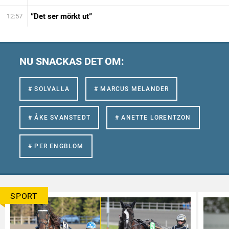
”Det ser mörkt ut”
12:57
NU SNACKAS DET OM:
# SOLVALLA
# MARCUS MELANDER
# ÅKE SVANSTEDT
# ANETTE LORENTZON
# PER ENGBLOM
SPORT