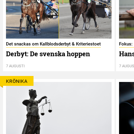
Det snackas om Kallblodsderbyt & Kriteriestoet
Fokus: 
Derbyt: De svenska hoppen
Hans
7 AUGUSTI
7 AUGUS
KRÖNIKA