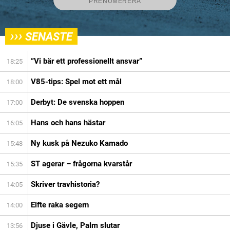
›››
SENASTE
”Vi bär ett professionellt ansvar”
18:25
V85-tips: Spel mot ett mål
18:00
Derbyt: De svenska hoppen
17:00
Hans och hans hästar
16:05
Ny kusk på Nezuko Kamado
15:48
ST agerar – frågorna kvarstår
15:35
Skriver travhistoria?
14:05
Elfte raka segern
14:00
Djuse i Gävle, Palm slutar
13:56