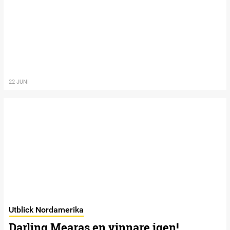
22 JUNI
Utblick Nordamerika
Darling Mearas en vinnare igen!