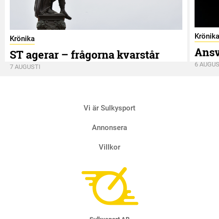
Krönik
Krönika
Ansv
ST agerar – frågorna kvarstår
6 AUGUS
7 AUGUSTI
Vi är Sulkysport
Annonsera
Villkor