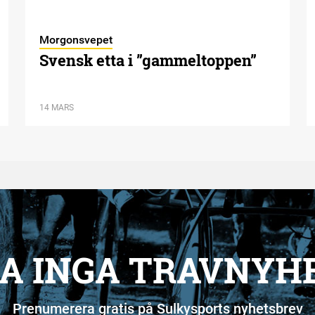
Morgonsvepet
Svensk etta i ”gammeltoppen”
14 MARS
A INGA TRAVNYH
Prenumerera gratis på Sulkysports nyhetsbrev