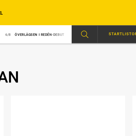
L
STARTLISTO
ÖVERLÄGSEN I REDÉN-DEBUT
6/8
MAJBLOMSTER KOM LÖS EFTER SEGE
PAN