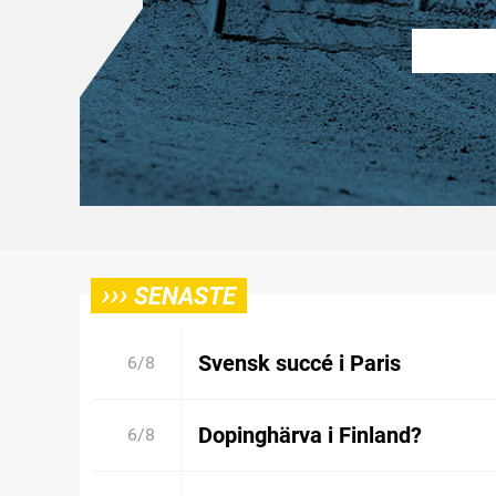
›››
SENASTE
Svensk succé i Paris
6/8
Dopinghärva i Finland?
6/8