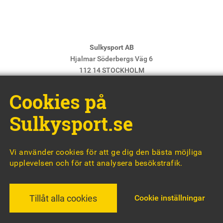
Sulkysport AB
Hjalmar Söderbergs Väg 6
112 14 STOCKHOLM
E-post:
info@sulkysport.se
Cookies på
Chefredaktör & ansvarig utgivare:
Claes Freidenvall
© Sulkysport
Sulkysport.se
Vi använder cookies för att ge dig den bästa möjliga
upplevelsen och för att analysera besökstrafik.
MADE WITH
BY
WONDERFOUR
Cookie inställningar
Tillåt alla cookies