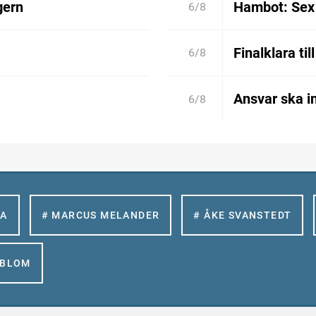
gern
Hambot: Sex 
6/8
Finalklara til
6/8
Ansvar ska in
6/8
LA
# MARCUS MELANDER
# ÅKE SVANSTEDT
GBLOM