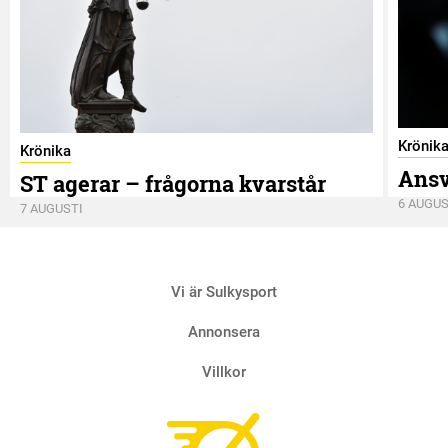
Krönik
Krönika
Ansv
ST agerar – frågorna kvarstår
6 AUGUS
7 AUGUSTI
Vi är Sulkysport
Annonsera
Villkor