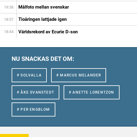
Målfoto mellan svenskar
19:38
Tioåringen lattjade igen
18:57
Världsrekord av Ecurie D-son
18:44
NU SNACKAS DET OM:
# SOLVALLA
# MARCUS MELANDER
# ÅKE SVANSTEDT
# ANETTE LORENTZON
# PER ENGBLOM