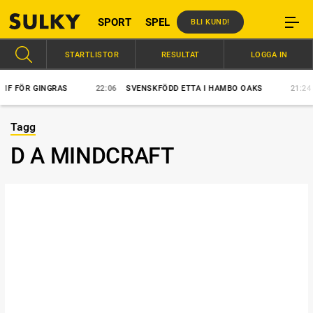
SPORT
SPEL
BLI KUND!
STARTLISTOR
RESULTAT
LOGGA IN
 FÖR GINGRAS
22:06
SVENSKFÖDD ETTA I HAMBO OAKS
21:24
S
Tagg
D A MINDCRAFT