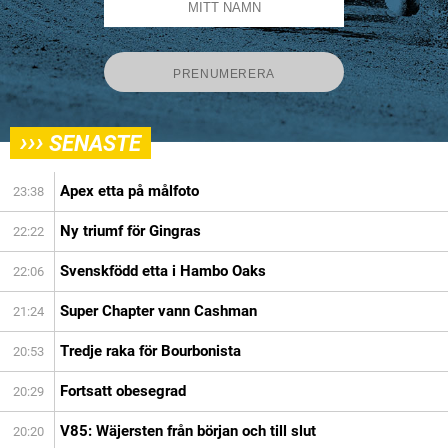
›››
SENASTE
Apex etta på målfoto
23:38
Ny triumf för Gingras
22:22
Svenskfödd etta i Hambo Oaks
22:06
Super Chapter vann Cashman
21:24
Tredje raka för Bourbonista
20:53
Fortsatt obesegrad
20:29
V85: Wäjersten från början och till slut
20:20