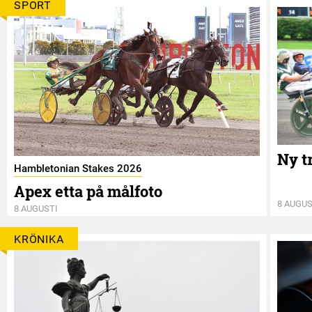
SPORT
Ny t
Hambletonian Stakes 2026
Apex etta på målfoto
8 AUGUS
8 AUGUSTI
KRÖNIKA