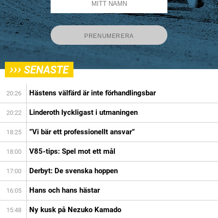
›››
SENASTE
Hästens välfärd är inte förhandlingsbar
20:26
Linderoth lyckligast i utmaningen
20:22
”Vi bär ett professionellt ansvar”
18:25
V85-tips: Spel mot ett mål
18:00
Derbyt: De svenska hoppen
17:00
Hans och hans hästar
16:05
Ny kusk på Nezuko Kamado
15:48