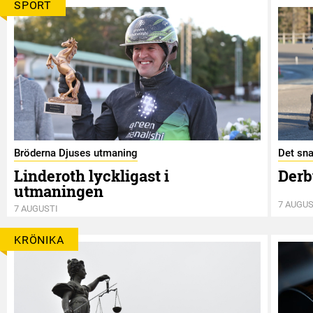
SPORT
Bröderna Djuses utmaning
Det sna
Linderoth lyckligast i
Derb
utmaningen
7 AUGUS
7 AUGUSTI
KRÖNIKA