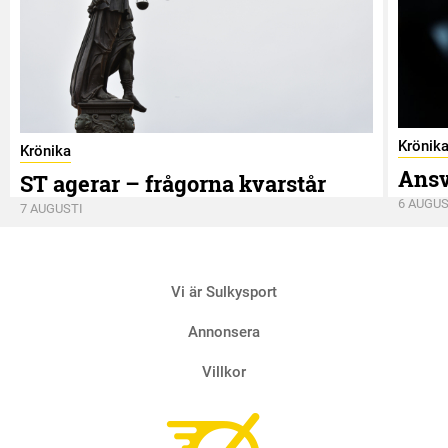
Krönik
Krönika
Ansv
ST agerar – frågorna kvarstår
6 AUGUS
7 AUGUSTI
Vi är Sulkysport
Annonsera
Villkor