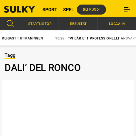
SPORT
SPEL
BLI KUND!
STARTLISTOR
RESULTAT
LOGGA IN
IGAST I UTMANINGEN
18:25
”VI BÄR ETT PROFESSIONELLT ANSVAR”
Tagg
DALI’ DEL RONCO