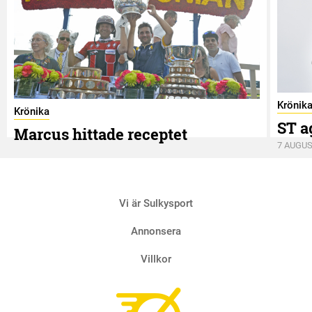
Krönik
Krönika
ST a
Marcus hittade receptet
7 AUGUS
9 AUGUSTI
Vi är Sulkysport
Annonsera
Villkor