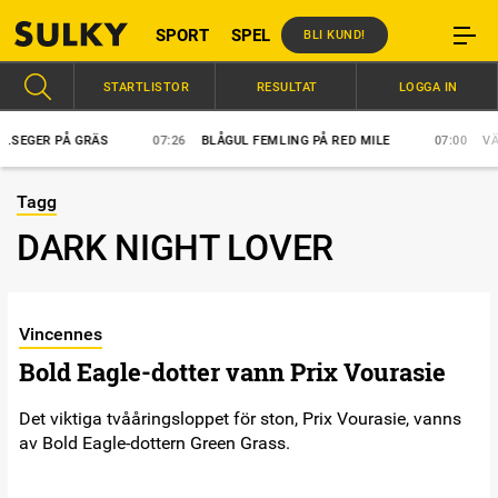
SPORT
SPEL
BLI KUND!
STARTLISTOR
RESULTAT
LOGGA IN
EGER PÅ GRÄS
07:26
BLÅGUL FEMLING PÅ RED MILE
07:00
VÄRL
Tagg
DARK NIGHT LOVER
Vincennes
Bold Eagle-dotter vann Prix Vourasie
Det viktiga tvååringsloppet för ston, Prix Vourasie, vanns
av Bold Eagle-dottern Green Grass.