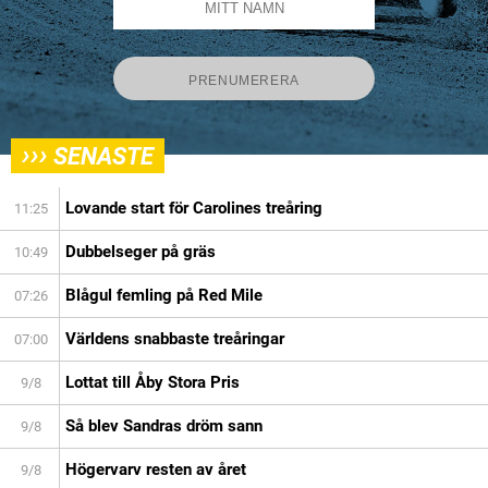
›››
SENASTE
Lovande start för Carolines treåring
11:25
Dubbelseger på gräs
10:49
Blågul femling på Red Mile
07:26
Världens snabbaste treåringar
07:00
Lottat till Åby Stora Pris
9/8
Så blev Sandras dröm sann
9/8
Högervarv resten av året
9/8