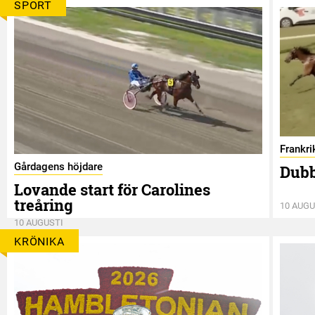
SPORT
Frankri
Gårdagens höjdare
Dubb
Lovande start för Carolines
treåring
10 AUGU
10 AUGUSTI
KRÖNIKA