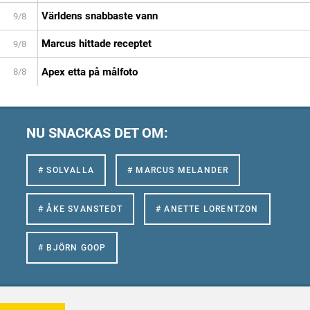
Världens snabbaste vann
9/8
Marcus hittade receptet
9/8
Apex etta på målfoto
8/8
NU SNACKAS DET OM:
# SOLVALLA
# MARCUS MELANDER
# ÅKE SVANSTEDT
# ANETTE LORENTZON
# BJÖRN GOOP