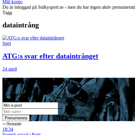
Mitt konto
Du är inloggad på Sulkysport.se - men du har ingen aktiv prenumerat
Tagg
dataintrång
Spel
ATG:s svar efter dataintrånget
24 april
Missa inga travnyheter!
Prenumerera gratis på Sulkysports nyhetsbrev
›››
Senaste
18:34
Svensk succé i Paris