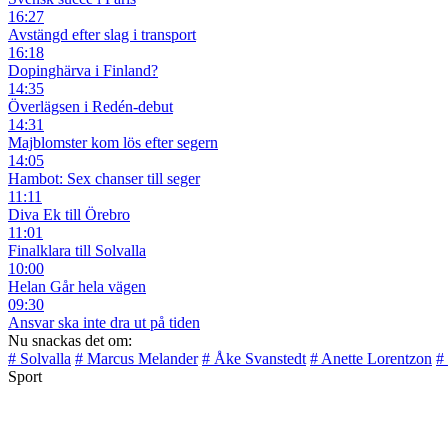
16:27
Avstängd efter slag i transport
16:18
Dopinghärva i Finland?
14:35
Överlägsen i Redén-debut
14:31
Majblomster kom lös efter segern
14:05
Hambot: Sex chanser till seger
11:11
Diva Ek till Örebro
11:01
Finalklara till Solvalla
10:00
Helan Går hela vägen
09:30
Ansvar ska inte dra ut på tiden
Nu snackas det om:
# Solvalla
# Marcus Melander
# Åke Svanstedt
# Anette Lorentzon
#
Sport