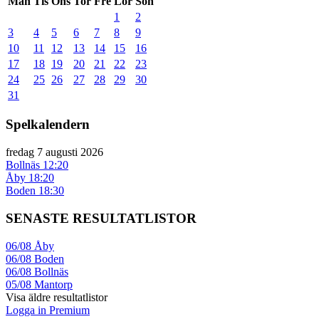
Mån
Tis
Ons
Tor
Fre
Lör
Sön
1
2
3
4
5
6
7
8
9
10
11
12
13
14
15
16
17
18
19
20
21
22
23
24
25
26
27
28
29
30
31
Spelkalendern
fredag 7 augusti 2026
Bollnäs
12:20
Åby
18:20
Boden
18:30
SENASTE RESULTATLISTOR
06/08
Åby
06/08
Boden
06/08
Bollnäs
05/08
Mantorp
Visa äldre resultatlistor
Logga in Premium