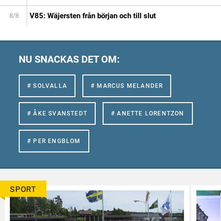
V85: Wäjersten från början och till slut
8/8
NU SNACKAS DET OM:
# SOLVALLA
# MARCUS MELANDER
# ÅKE SVANSTEDT
# ANETTE LORENTZON
# PER ENGBLOM
SPORT