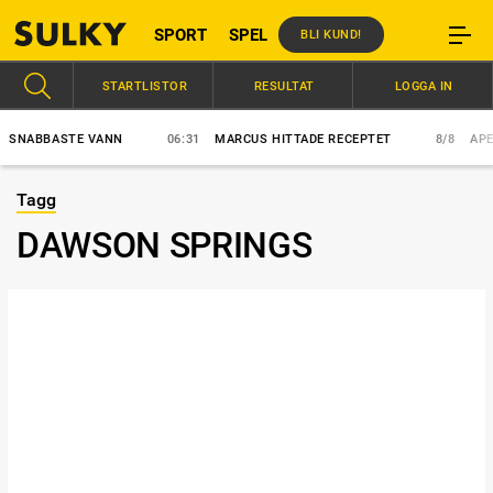
SPORT
SPEL
BLI KUND!
STARTLISTOR
RESULTAT
LOGGA IN
NABBASTE VANN
06:31
MARCUS HITTADE RECEPTET
8/8
APEX E
Tagg
DAWSON SPRINGS