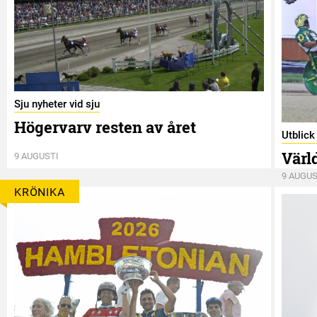
Sju nyheter vid sju
Högervarv resten av året
Utblic
Värl
9 AUGUSTI
9 AUGUS
KRÖNIKA