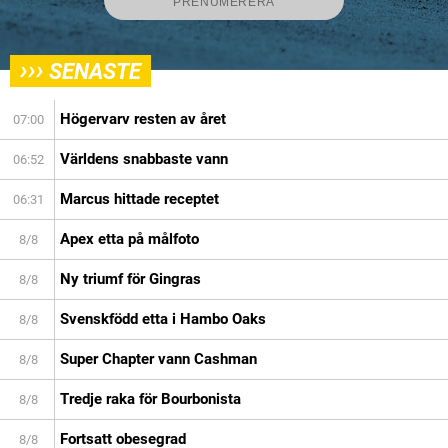
›››
SENASTE
Högervarv resten av året
07:00
Världens snabbaste vann
06:52
Marcus hittade receptet
06:31
Apex etta på målfoto
8/8
Ny triumf för Gingras
8/8
Svenskfödd etta i Hambo Oaks
8/8
Super Chapter vann Cashman
8/8
Tredje raka för Bourbonista
8/8
Fortsatt obesegrad
8/8