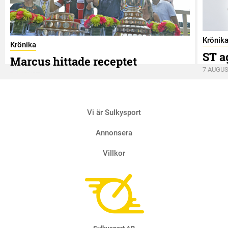
Krönik
Krönika
ST a
Marcus hittade receptet
7 AUGUS
9 AUGUSTI
Vi är Sulkysport
Annonsera
Villkor