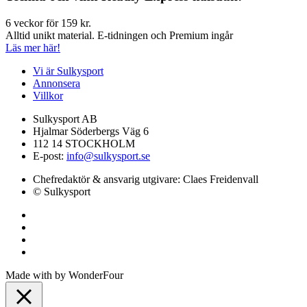
6 veckor för 159 kr.
Alltid unikt material. E-tidningen och Premium ingår
Läs mer här!
Vi är Sulkysport
Annonsera
Villkor
Sulkysport AB
Hjalmar Söderbergs Väg 6
112 14 STOCKHOLM
E-post:
info@sulkysport.se
Chefredaktör & ansvarig utgivare:
Claes Freidenvall
© Sulkysport
Made with
by
WonderFour