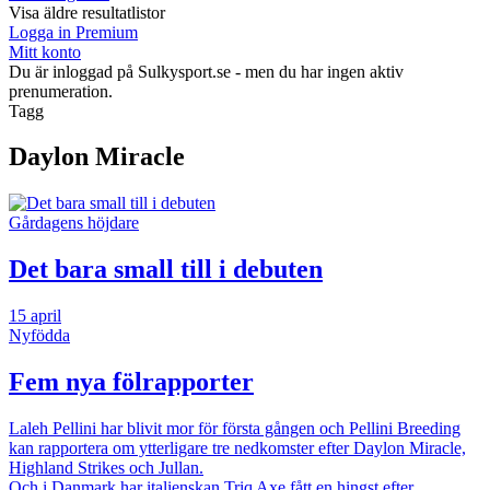
Visa äldre resultatlistor
Logga in Premium
Mitt konto
Du är inloggad på Sulkysport.se - men du har ingen aktiv
prenumeration.
Tagg
Daylon Miracle
Gårdagens höjdare
Det bara small till i debuten
15 april
Nyfödda
Fem nya fölrapporter
Laleh Pellini har blivit mor för första gången och Pellini Breeding
kan rapportera om ytterligare tre nedkomster efter Daylon Miracle,
Highland Strikes och Jullan.
Och i Danmark har italienskan Triq Axe fått en hingst efter