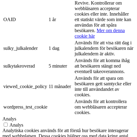
Revive. Kontrollerar om
webbläsaren accepterar
cookies eller inte. Innehåller
OAID
1 år
ett statiskt värde som inte kan
användas för att spåra
besökaren.
Mer om denna
cookie här
Används för att visa rätt dag i
sulky_julkalender
1 dag
julkalendern för besökaren när
julkalendern är aktiv.
Används för att komma ihåg
sulkytakeoverad
5 minuter
att besökaren stängt ned
eventuell takeoverannons.
Används för att spara om
besökaren gett samtycke eller
viewed_cookie_policy
11 månader
inte till användandet av
cookies.
Används för att kontrollera
wordpress_test_cookie
om webbläsaren accepterar
cookies.
Analys
Analys
Analytiska cookies används för att förstå hur besökare interagerar
med webbplatsen. Dessa cookies hjälper oss med data kring antal