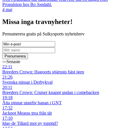
Propulsion hos Bo Jondahl.
4 maj
Missa inga travnyheter!
Prenumerera gratis på Sulkysports nyhetsbrev
›››
Senaste
22:11
Breeders Crown: Hagoorts stjärnsto bäst igen
21:26
Svenska missar i Derbykval
20:11
Breeders Crown: Cruiser knappt undan i comebacken
19:18
Åtta pinnar utanför banan i GNT
17:32
Jackpot Mearas trea från tät
17:10
Idao de Tillard mot ny topptid?