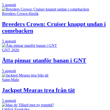
5 augusti
Breeders Crown-försök
Breeders Crown: Cruiser knappt undan i
comebacken
5 augusti
GNT 2026
Åtta pinnar utanför banan i GNT
5 augusti
Saint-Malo
Jackpot Mearas trea från tät
5 augusti
Utblick Frankrike