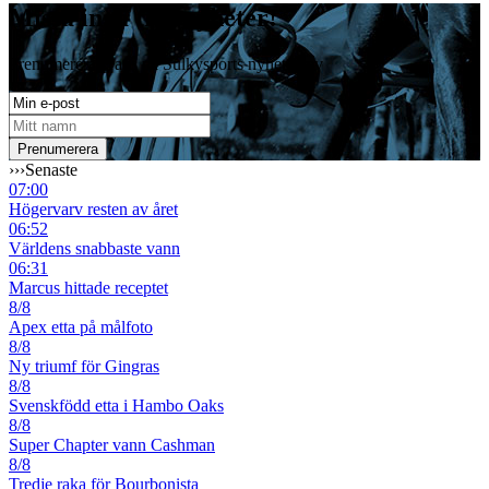
Missa inga travnyheter!
Prenumerera gratis på Sulkysports nyhetsbrev
›››
Senaste
07:00
Högervarv resten av året
06:52
Världens snabbaste vann
06:31
Marcus hittade receptet
8/8
Apex etta på målfoto
8/8
Ny triumf för Gingras
8/8
Svenskfödd etta i Hambo Oaks
8/8
Super Chapter vann Cashman
8/8
Tredje raka för Bourbonista