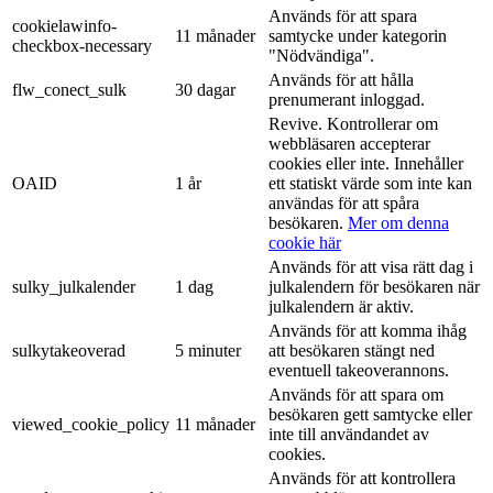
Används för att spara
cookielawinfo-
11 månader
samtycke under kategorin
checkbox-necessary
"Nödvändiga".
Används för att hålla
flw_conect_sulk
30 dagar
prenumerant inloggad.
Revive. Kontrollerar om
webbläsaren accepterar
cookies eller inte. Innehåller
OAID
1 år
ett statiskt värde som inte kan
användas för att spåra
besökaren.
Mer om denna
cookie här
Används för att visa rätt dag i
sulky_julkalender
1 dag
julkalendern för besökaren när
julkalendern är aktiv.
Används för att komma ihåg
sulkytakeoverad
5 minuter
att besökaren stängt ned
eventuell takeoverannons.
Används för att spara om
besökaren gett samtycke eller
viewed_cookie_policy
11 månader
inte till användandet av
cookies.
Används för att kontrollera