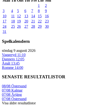
Mån
Tis
Ons
Tor
Fre
Lör
Sön
1
2
3
4
5
6
7
8
9
10
11
12
13
14
15
16
17
18
19
20
21
22
23
24
25
26
27
28
29
30
31
Spelkalendern
söndag 9 augusti 2026
Vaggeryd
11:10
Dannero
12:05
Åmål
13:45
Romme
14:00
SENASTE RESULTATLISTOR
08/08
Östersund
07/08
Kalmar
07/08
Årjäng
07/08
Östersund
Visa äldre resultatlistor