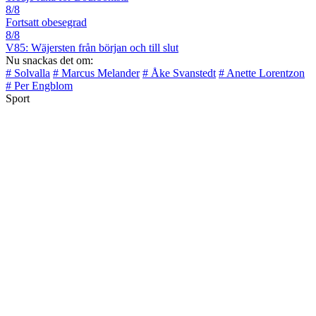
8/8
Fortsatt obesegrad
8/8
V85: Wäjersten från början och till slut
Nu snackas det om:
# Solvalla
# Marcus Melander
# Åke Svanstedt
# Anette Lorentzon
# Per Engblom
Sport