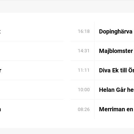
t
Dopinghärva 
16:18
Majblomster 
14:31
r
Diva Ek till 
11:11
Helan Går he
10:00
n
Merriman en 
08:26