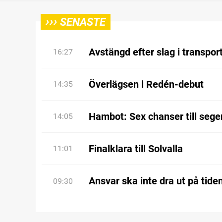
›››
SENASTE
Avstängd efter slag i transpor
16:27
Överlägsen i Redén-debut
14:35
Hambot: Sex chanser till sege
14:05
Finalklara till Solvalla
11:01
Ansvar ska inte dra ut på tide
09:30