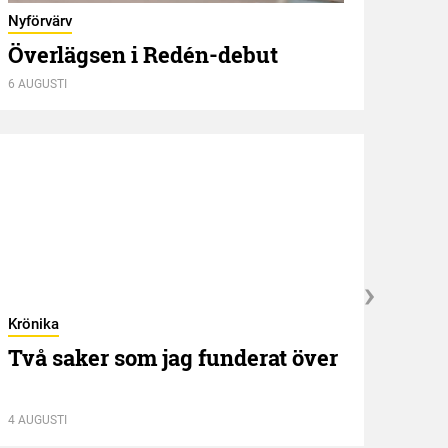
Olyck
Nyförvärv
Maj
Överlägsen i Redén-debut
seg
6 AUGUSTI
6 AUGU
Krönika
Kröni
Två saker som jag funderat över
”NE
idé
4 AUGUSTI
13 JUL