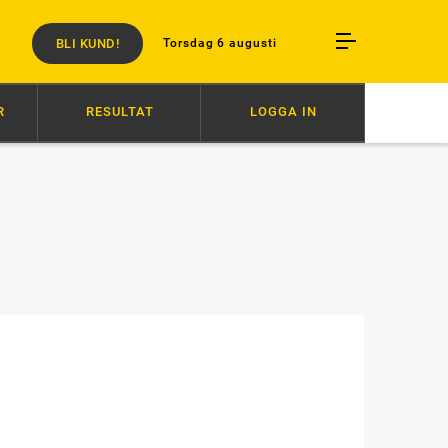
BLI KUND!
Torsdag 6 augusti
R
RESULTAT
LOGGA IN
 TILL SEGER
16:27
AVSTÄNGD EFTER SLAG I TRANSPORT
16:18