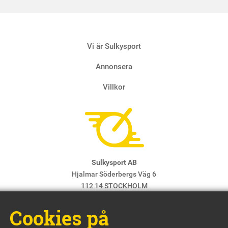
Vi är Sulkysport
Annonsera
Villkor
Sulkysport AB
Hjalmar Söderbergs Väg 6
112 14 STOCKHOLM
E-post:
info@sulkysport.se
Cookies på
Chefredaktör & ansvarig utgivare:
Claes Freidenvall