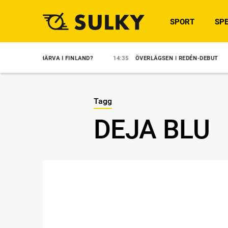
SPORT
SPE
INGHÄRVA I FINLAND?
14:35
ÖVERLÄGSEN I REDÉN-DEBUT
14:31
Tagg
DEJA BLU