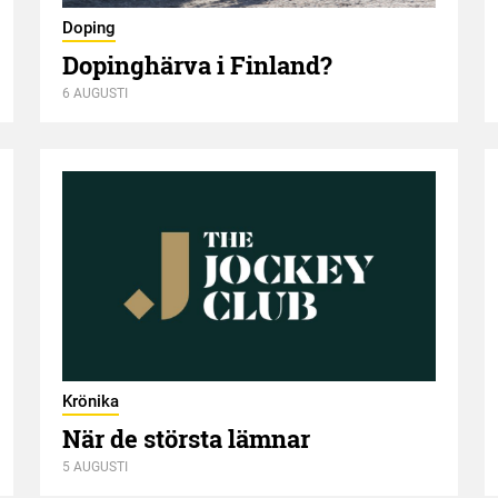
Doping
Dopinghärva i Finland?
6 AUGUSTI
Krönika
När de största lämnar
5 AUGUSTI