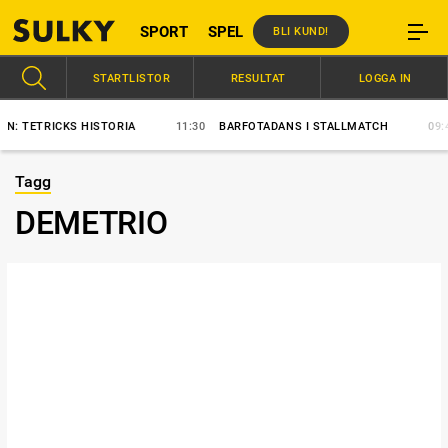
SPORT
SPEL
BLI KUND!
STARTLISTOR
RESULTAT
LOGGA IN
TETRICKS HISTORIA
11:30
BARFOTADANS I STALLMATCH
09:46
Tagg
DEMETRIO