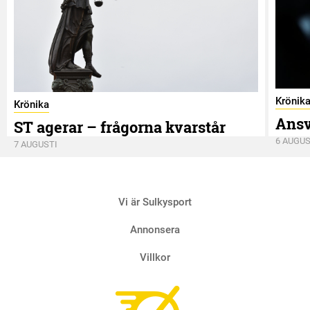
Krönik
Krönika
Ansv
ST agerar – frågorna kvarstår
6 AUGUS
7 AUGUSTI
Vi är Sulkysport
Annonsera
Villkor