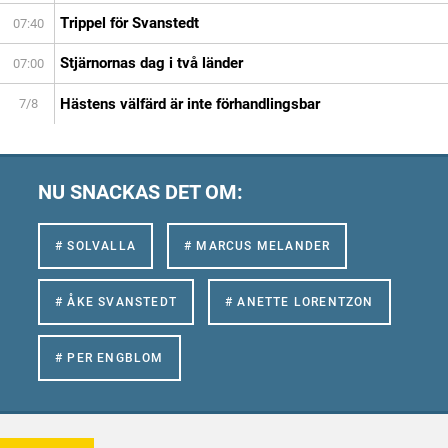
Trippel för Svanstedt
07:40
Stjärnornas dag i två länder
07:00
Hästens välfärd är inte förhandlingsbar
7/8
NU SNACKAS DET OM:
# SOLVALLA
# MARCUS MELANDER
# ÅKE SVANSTEDT
# ANETTE LORENTZON
# PER ENGBLOM