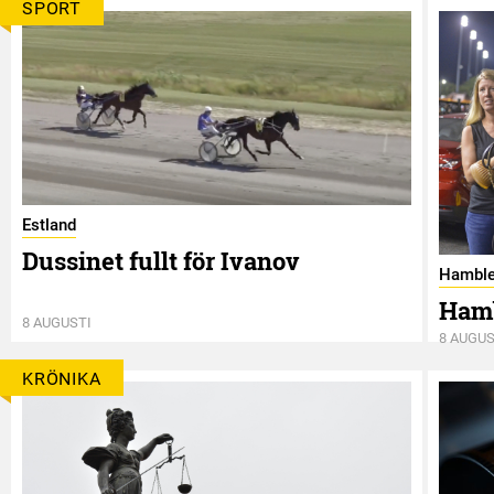
SPORT
Estland
Dussinet fullt för Ivanov
Hamble
Hamb
8 AUGUSTI
8 AUGUS
KRÖNIKA