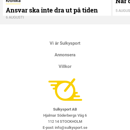
När 
Krönika
Ansvar ska inte dra ut på tiden
5 AUGUS
6 AUGUSTI
Vi är Sulkysport
Annonsera
Villkor
Sulkysport AB
Hjalmar Söderbergs Väg 6
112 14 STOCKHOLM
E-post:
info@sulkysport.se