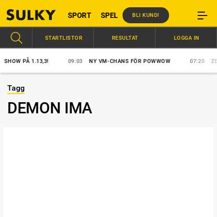
SPORT
SPEL
BLI KUND!
STARTLISTOR
RESULTAT
LOGGA IN
OW PÅ 1.13,3!
09:03
NY VM-CHANS FÖR POWWOW
07:20
ZERON
Tagg
DEMON IMA