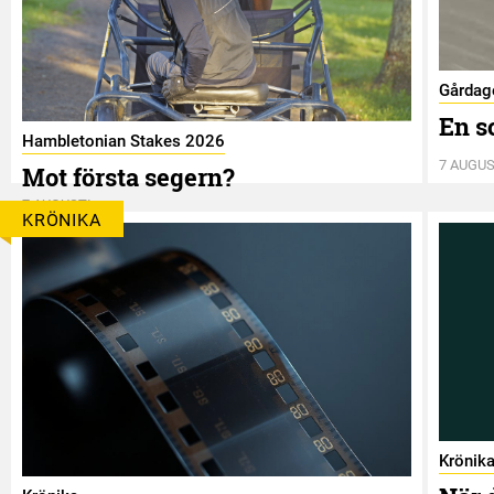
Gårdag
En s
Hambletonian Stakes 2026
7 AUGUS
Mot första segern?
7 AUGUSTI
KRÖNIKA
Krönik