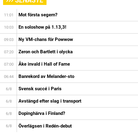
SENASTE
Mot första segern?
11:01
En soloshow på 1.13,3!
10:03
Ny VM-chans för Powwow
09:03
Zeron och Bartlett i olycka
07:20
Åke invald i Hall of Fame
07:00
Banrekord av Melander-sto
06:44
Svensk succé i Paris
6/8
Avstängd efter slag i transport
6/8
Dopinghärva i Finland?
6/8
Överlägsen i Redén-debut
6/8