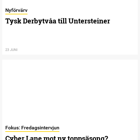
Nyförvärv
Tysk Derbytvåa till Untersteiner
23 JUNI
Fokus: Fredagsintervjun
Cyber Lane mot ny toppsäsong?