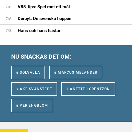
V85-tips: Spel mot ett mål
7/8
Derbyt: De svenska hoppen
7/8
Hans och hans hästar
7/8
NU SNACKAS DET OM:
# SOLVALLA
# MARCUS MELANDER
# ÅKE SVANSTEDT
# ANETTE LORENTZON
# PER ENGBLOM