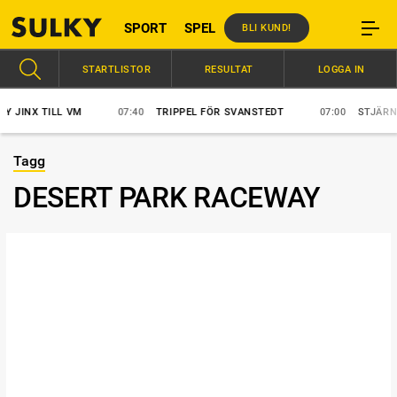
SPORT
SPEL
BLI KUND!
STARTLISTOR
RESULTAT
LOGGA IN
JINX TILL VM
07:40
TRIPPEL FÖR SVANSTEDT
07:00
STJÄRNORN
Tagg
DESERT PARK RACEWAY