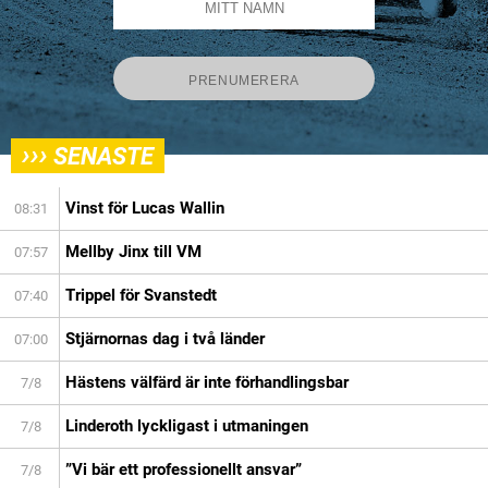
›››
SENASTE
Vinst för Lucas Wallin
08:31
Mellby Jinx till VM
07:57
Trippel för Svanstedt
07:40
Stjärnornas dag i två länder
07:00
Hästens välfärd är inte förhandlingsbar
7/8
Linderoth lyckligast i utmaningen
7/8
”Vi bär ett professionellt ansvar”
7/8