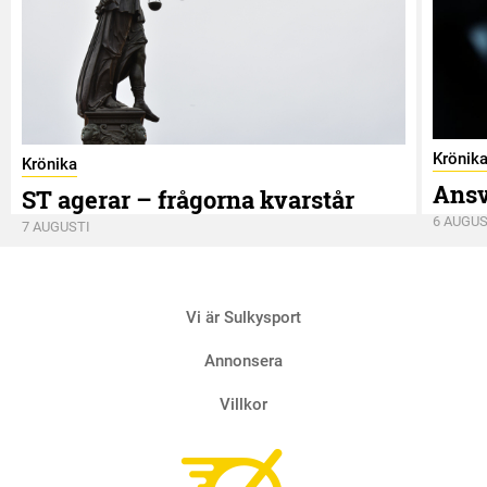
Krönik
Krönika
Ansv
ST agerar – frågorna kvarstår
6 AUGUS
7 AUGUSTI
Vi är Sulkysport
Annonsera
Villkor