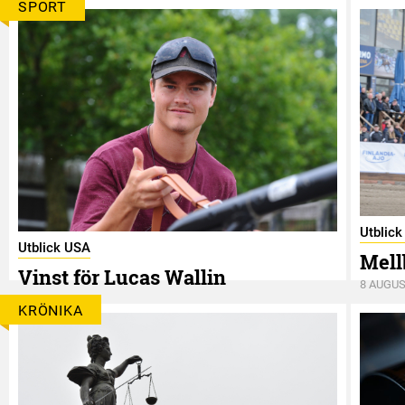
SPORT
Utblic
Utblick USA
Mell
Vinst för Lucas Wallin
8 AUGUS
8 AUGUSTI
KRÖNIKA