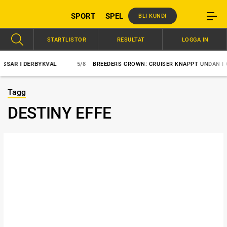
SPORT
SPEL
BLI KUND!
STARTLISTOR
RESULTAT
LOGGA IN
SAR I DERBYKVAL
5/8
BREEDERS CROWN: CRUISER KNAPPT UNDAN I C
Tagg
DESTINY EFFE