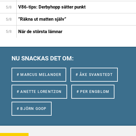
V86-tips: Derbyhopp sätter punkt
5/8
”Räkna ut matten själv”
5/8
När de största lämnar
5/8
NU SNACKAS DET OM:
# MARCUS MELANDER
# ÅKE SVANSTEDT
# ANETTE LORENTZON
# PER ENGBLOM
# BJÖRN GOOP