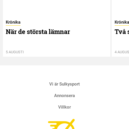
Krönika
Krönik
När de största lämnar
Två 
5 AUGUSTI
4 AUGUS
Vi är Sulkysport
Annonsera
Villkor