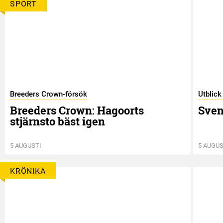
SPORT
Breeders Crown-försök
Utblick
Breeders Crown: Hagoorts
Sven
stjärnsto bäst igen
5 AUGUSTI
5 AUGUS
KRÖNIKA