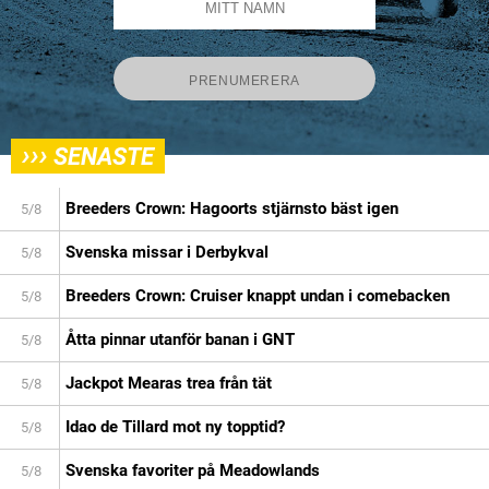
›››
SENASTE
Breeders Crown: Hagoorts stjärnsto bäst igen
5/8
Svenska missar i Derbykval
5/8
Breeders Crown: Cruiser knappt undan i comebacken
5/8
Åtta pinnar utanför banan i GNT
5/8
Jackpot Mearas trea från tät
5/8
Idao de Tillard mot ny topptid?
5/8
Svenska favoriter på Meadowlands
5/8