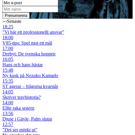
›››
Senaste
18:25
”Vi bär ett professionellt ansvar”
18:00
V85-tips: Spel mot ett mål
17:00
Derbyt: De svenska hoppen
16:05
Hans och hans hästar
15:48
Ny kusk på Nezuko Kamado
15:35
ST agerar – frågorna kvarstår
14:05
Skriver travhistoria?
14:00
Elfte raka segern
13:56
Djuse i Gävle, Palm slutar
12:57
”Det ser mörkt ut”