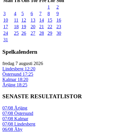
Mån
Tis
Ons
Tor
Fre
Lör
Sön
1
2
3
4
5
6
7
8
9
10
11
12
13
14
15
16
17
18
19
20
21
22
23
24
25
26
27
28
29
30
31
Spelkalendern
fredag 7 augusti 2026
Lindesberg
12:20
Östersund
17:25
Kalmar
18:20
Årjäng
18:25
SENASTE RESULTATLISTOR
07/08
Årjäng
07/08
Östersund
07/08
Kalmar
07/08
Lindesberg
06/08
Åby