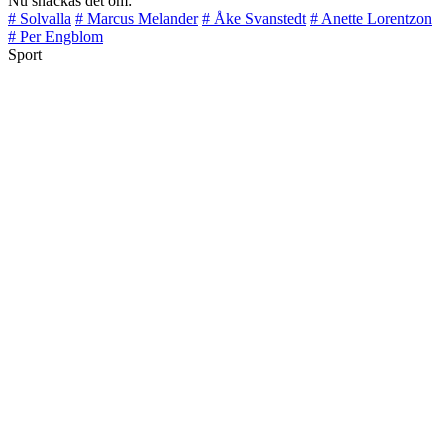
Nu snackas det om:
# Solvalla
# Marcus Melander
# Åke Svanstedt
# Anette Lorentzon
# Per Engblom
Sport