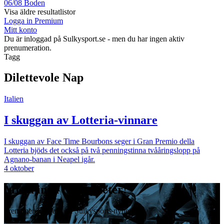
06/08
Boden
Visa äldre resultatlistor
Logga in Premium
Mitt konto
Du är inloggad på Sulkysport.se - men du har ingen aktiv
prenumeration.
Tagg
Dilettevole Nap
Italien
I skuggan av Lotteria-vinnare
I skuggan av Face Time Bourbons seger i Gran Premio della
Lotteria bjöds det också på två penningstinna tvååringslopp på
Agnano-banan i Neapel igår.
4 oktober
Missa inga travnyheter!
Prenumerera gratis på Sulkysports nyhetsbrev