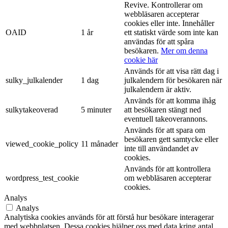
Revive. Kontrollerar om
webbläsaren accepterar
cookies eller inte. Innehåller
OAID
1 år
ett statiskt värde som inte kan
användas för att spåra
besökaren.
Mer om denna
cookie här
Används för att visa rätt dag i
sulky_julkalender
1 dag
julkalendern för besökaren när
julkalendern är aktiv.
Används för att komma ihåg
sulkytakeoverad
5 minuter
att besökaren stängt ned
eventuell takeoverannons.
Används för att spara om
besökaren gett samtycke eller
viewed_cookie_policy
11 månader
inte till användandet av
cookies.
Används för att kontrollera
wordpress_test_cookie
om webbläsaren accepterar
cookies.
Analys
Analys
Analytiska cookies används för att förstå hur besökare interagerar
med webbplatsen. Dessa cookies hjälper oss med data kring antal