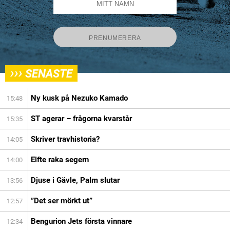
›››
SENASTE
Ny kusk på Nezuko Kamado
15:48
ST agerar – frågorna kvarstår
15:35
Skriver travhistoria?
14:05
Elfte raka segern
14:00
Djuse i Gävle, Palm slutar
13:56
”Det ser mörkt ut”
12:57
Bengurion Jets första vinnare
12:34