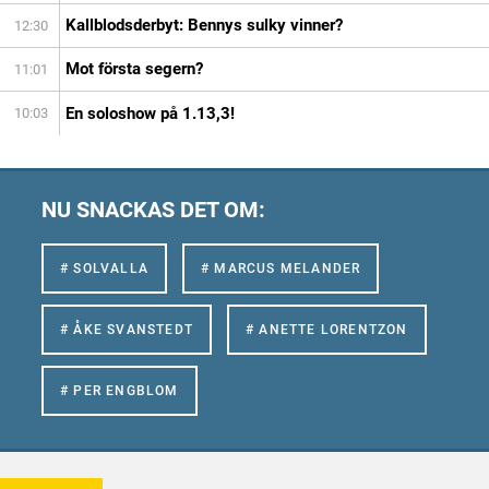
Kallblodsderbyt: Bennys sulky vinner?
12:30
Mot första segern?
11:01
En soloshow på 1.13,3!
10:03
NU SNACKAS DET OM:
# SOLVALLA
# MARCUS MELANDER
# ÅKE SVANSTEDT
# ANETTE LORENTZON
# PER ENGBLOM