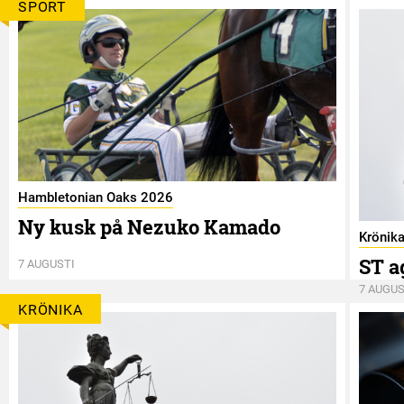
SPORT
Hambletonian Oaks 2026
Ny kusk på Nezuko Kamado
Krönik
ST a
7 AUGUSTI
7 AUGUS
KRÖNIKA