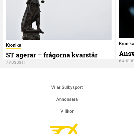
Krönik
Krönika
Ansv
ST agerar – frågorna kvarstår
6 AUGUS
7 AUGUSTI
Vi är Sulkysport
Annonsera
Villkor