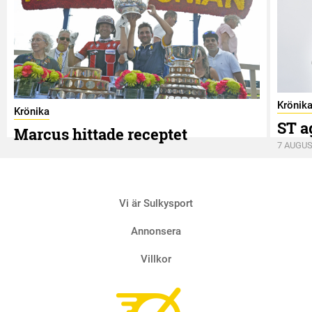
Krönik
Krönika
ST a
Marcus hittade receptet
7 AUGUS
9 AUGUSTI
Vi är Sulkysport
Annonsera
Villkor