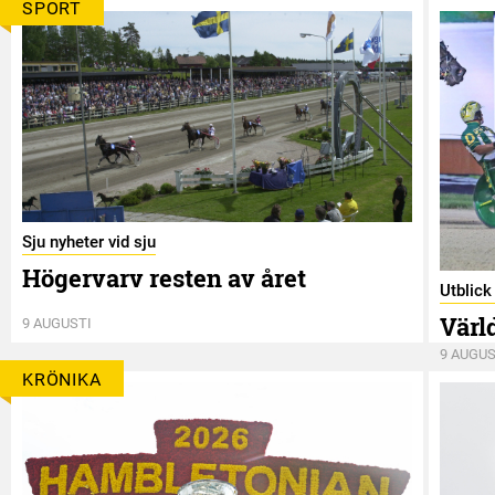
SPORT
Sju nyheter vid sju
Högervarv resten av året
Utblic
Värl
9 AUGUSTI
9 AUGUS
KRÖNIKA