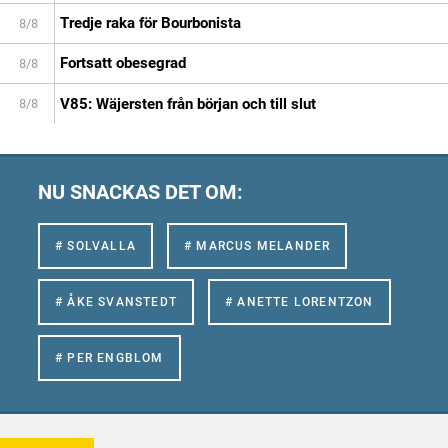
Tredje raka för Bourbonista
8/8
Fortsatt obesegrad
8/8
V85: Wäjersten från början och till slut
8/8
NU SNACKAS DET OM:
# SOLVALLA
# MARCUS MELANDER
# ÅKE SVANSTEDT
# ANETTE LORENTZON
# PER ENGBLOM