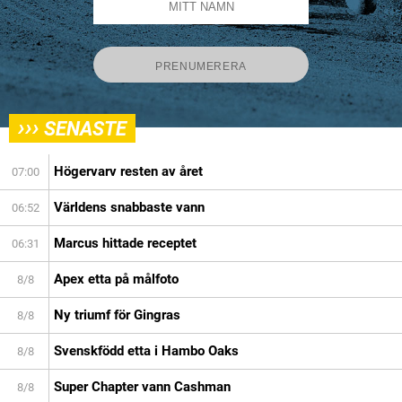
›››
SENASTE
Högervarv resten av året
07:00
Världens snabbaste vann
06:52
Marcus hittade receptet
06:31
Apex etta på målfoto
8/8
Ny triumf för Gingras
8/8
Svenskfödd etta i Hambo Oaks
8/8
Super Chapter vann Cashman
8/8