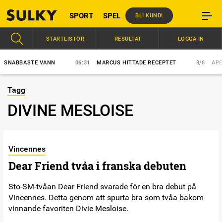
SPORT
SPEL
BLI KUND!
STARTLISTOR
RESULTAT
LOGGA IN
NABBASTE VANN
06:31
MARCUS HITTADE RECEPTET
8/8
APEX E
Tagg
DIVINE MESLOISE
Vincennes
Dear Friend tvåa i franska debuten
Sto-SM-tvåan Dear Friend svarade för en bra debut på
Vincennes. Detta genom att spurta bra som tvåa bakom
vinnande favoriten Divie Mesloise.