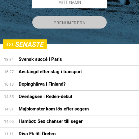
›››
SENASTE
Svensk succé i Paris
18:34
Avstängd efter slag i transport
16:27
Dopinghärva i Finland?
16:18
Överlägsen i Redén-debut
14:35
Majblomster kom lös efter segern
14:31
Hambot: Sex chanser till seger
14:05
Diva Ek till Örebro
11:11