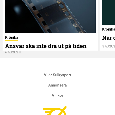
Krönik
När 
Krönika
Ansvar ska inte dra ut på tiden
5 AUGUS
6 AUGUSTI
Vi är Sulkysport
Annonsera
Villkor