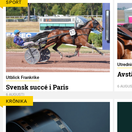
SPORT
Utredn
Avst
Utblick Frankrike
Svensk succé i Paris
6 AUGUS
6 AUGUSTI
KRÖNIKA