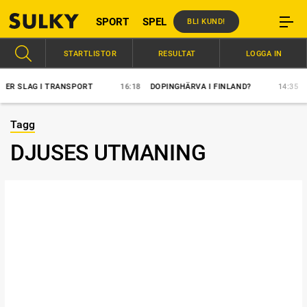
SPORT
SPEL
BLI KUND!
STARTLISTOR
RESULTAT
LOGGA IN
 SLAG I TRANSPORT
16:18
DOPINGHÄRVA I FINLAND?
14:35
ÖVE
Tagg
DJUSES UTMANING