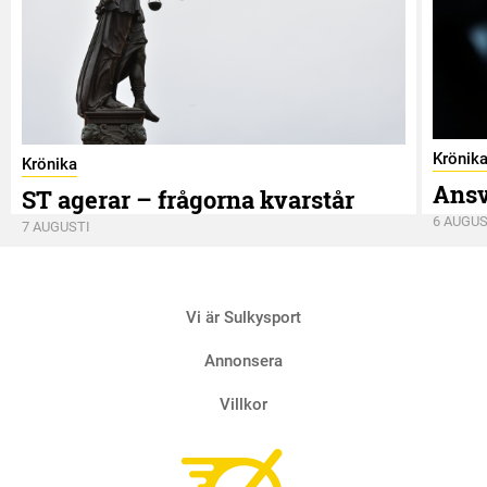
Krönik
Krönika
Ansv
ST agerar – frågorna kvarstår
6 AUGUS
7 AUGUSTI
Vi är Sulkysport
Annonsera
Villkor