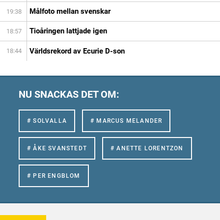
Målfoto mellan svenskar
19:38
Tioåringen lattjade igen
18:57
Världsrekord av Ecurie D-son
18:44
NU SNACKAS DET OM:
# SOLVALLA
# MARCUS MELANDER
# ÅKE SVANSTEDT
# ANETTE LORENTZON
# PER ENGBLOM