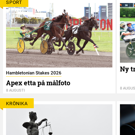
SPORT
Ny t
Hambletonian Stakes 2026
Apex etta på målfoto
8 AUGUS
8 AUGUSTI
KRÖNIKA