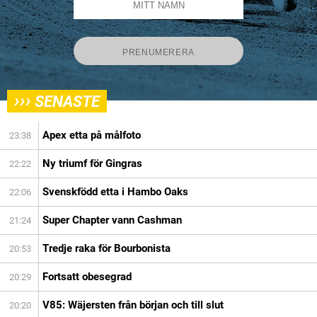
›››
SENASTE
Apex etta på målfoto
23:38
Ny triumf för Gingras
22:22
Svenskfödd etta i Hambo Oaks
22:06
Super Chapter vann Cashman
21:24
Tredje raka för Bourbonista
20:53
Fortsatt obesegrad
20:29
V85: Wäjersten från början och till slut
20:20