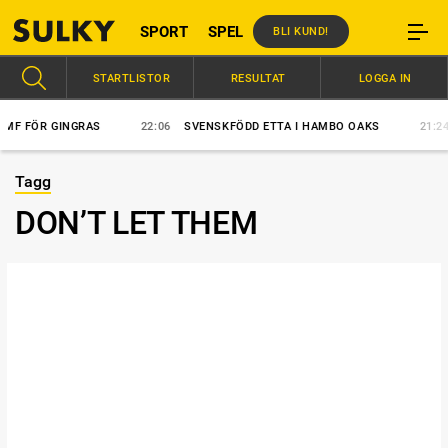
SPORT
SPEL
BLI KUND!
STARTLISTOR
RESULTAT
LOGGA IN
F FÖR GINGRAS
22:06
SVENSKFÖDD ETTA I HAMBO OAKS
21:24
Tagg
DON’T LET THEM