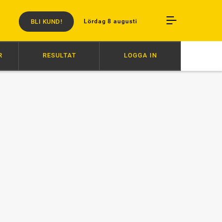
BLI KUND!
Lördag 8 augusti
R
RESULTAT
LOGGA IN
14:34
DUSSINET FULLT FÖR IVANOV
12:30
HAMBLETONIAN: TETRIC