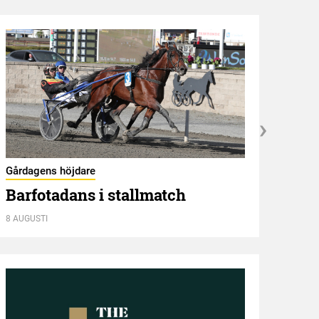
Italie
Gårdagens höjdare
Goc
Barfotadans i stallmatch
8 AUGUSTI
8 AUGU