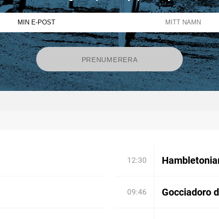
Hambletonian:
12:30
Gocciadoro 
09:46