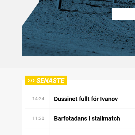
›››
SENASTE
Dussinet fullt för Ivanov
14:34
Barfotadans i stallmatch
11:30