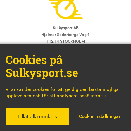
Sulkysport AB
Hjalmar Söderbergs Väg 6
112 14 STOCKHOLM
E-post:
info@sulkysport.se
Cookies på
Chefredaktör & ansvarig utgivare:
Claes Freidenvall
© Sulkysport
Sulkysport.se
Vi använder cookies för att ge dig den bästa möjliga
upplevelsen och för att analysera besökstrafik.
MADE WITH
BY
WONDERFOUR
Cookie inställningar
Tillåt alla cookies