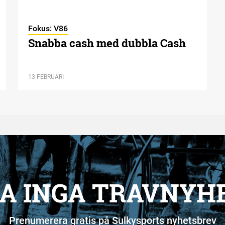
Fokus: V86
Snabba cash med dubbla Cash
13 FEBRUARI
A INGA TRAVNYH
Prenumerera gratis på Sulkysports nyhetsbrev