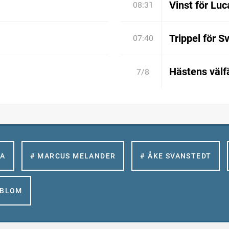
Vinst för Luc
08:31
Trippel för S
07:40
Hästens välfä
7/8
LA
# MARCUS MELANDER
# ÅKE SVANSTEDT
GBLOM