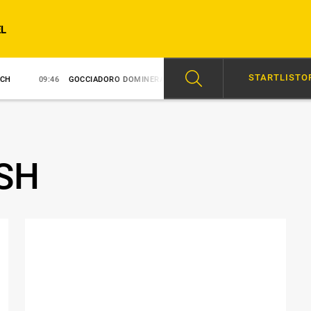
L
STARTLISTO
:46
GOCCIADORO DOMINERADE
09:06
MUSCLE MASS DOMINERADE
SH