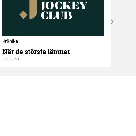
Krönika
När de största lämnar
5 AUGUSTI
Kröni
Två
4 AUGU