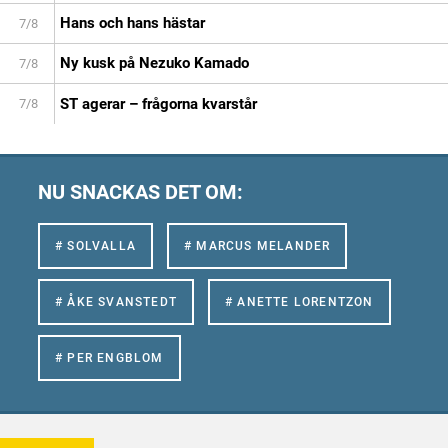
Hans och hans hästar
7/8
Ny kusk på Nezuko Kamado
7/8
ST agerar – frågorna kvarstår
7/8
NU SNACKAS DET OM:
# SOLVALLA
# MARCUS MELANDER
# ÅKE SVANSTEDT
# ANETTE LORENTZON
# PER ENGBLOM