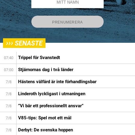
›››
SENASTE
Trippel för Svanstedt
07:40
Stjärnornas dag i två länder
07:00
Hästens välfärd är inte förhandlingsbar
7/8
Linderoth lyckligast i utmaningen
7/8
”Vi bär ett professionellt ansvar”
7/8
V85-tips: Spel mot ett mål
7/8
Derbyt: De svenska hoppen
7/8