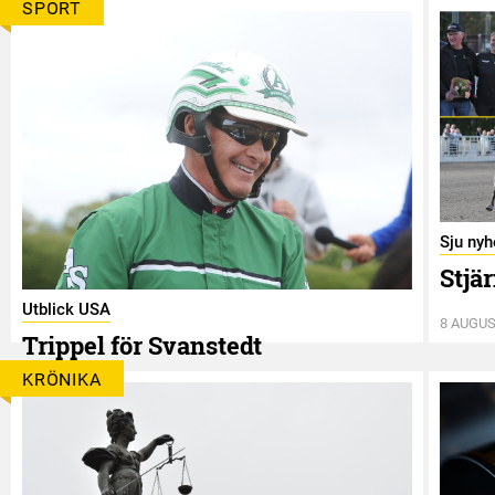
SPORT
Sju nyh
Stjä
Utblick USA
8 AUGUS
Trippel för Svanstedt
8 AUGUSTI
KRÖNIKA