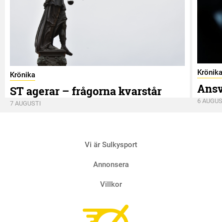
Krönik
Krönika
Ansv
ST agerar – frågorna kvarstår
6 AUGUS
7 AUGUSTI
Vi är Sulkysport
Annonsera
Villkor