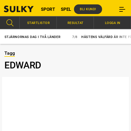
SPORT
SPEL
BLI KUND!
STARTLISTOR
RESULTAT
LOGGA IN
STJÄRNORNAS DAG I TVÅ LÄNDER
7/8
HÄSTENS VÄLFÄRD ÄR INTE FÖR
Tagg
EDWARD