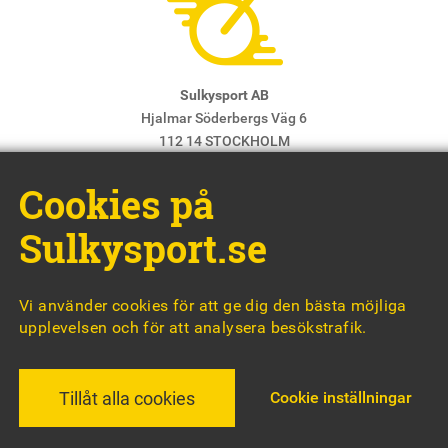
Sulkysport AB
Hjalmar Söderbergs Väg 6
112 14 STOCKHOLM
E-post:
info@sulkysport.se
Cookies på
Chefredaktör & ansvarig utgivare:
Claes Freidenvall
© Sulkysport
Sulkysport.se
Vi använder cookies för att ge dig den bästa möjliga
upplevelsen och för att analysera besökstrafik.
MADE WITH
BY
WONDERFOUR
Cookie inställningar
Tillåt alla cookies