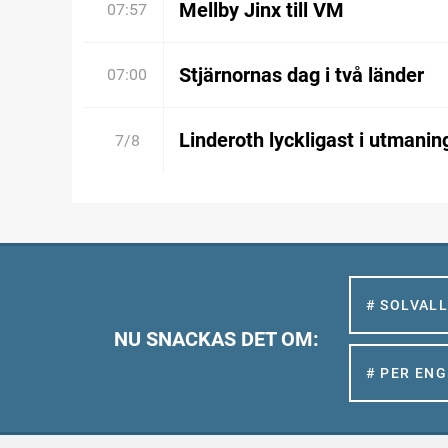
Mellby Jinx till VM
07:57
Stjärnornas dag i två länder
07:00
Linderoth lyckligast i utmanin
7/8
# SOLVAL
NU SNACKAS DET OM:
# PER EN