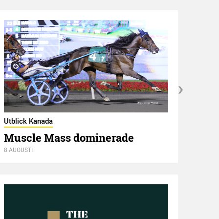
Utblick Kanada
Muscle Mass dominerade
Utbli
8 AUGUSTI
Vin
8 AUGU