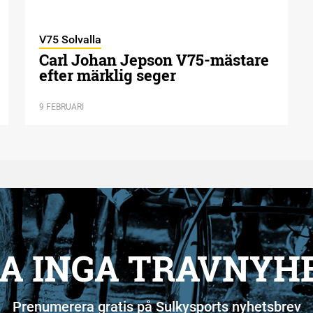
V75 Solvalla
Carl Johan Jepson V75-mästare
efter märklig seger
9 FEBRUARI
A INGA TRAVNYH
Prenumerera gratis på Sulkysports nyhetsbrev