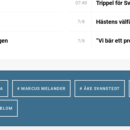
Trippel för S
07:40
Hästens välfä
7/8
gen
”Vi bär ett p
7/8
LA
# MARCUS MELANDER
# ÅKE SVANSTEDT
GBLOM