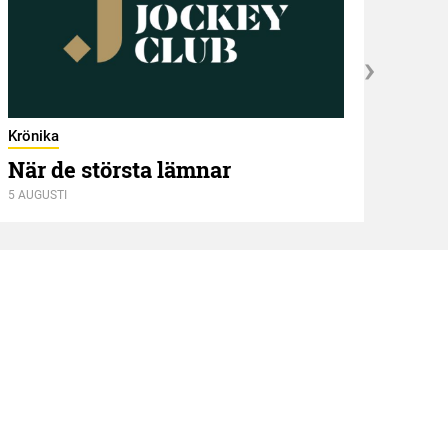
Krönika
När de största lämnar
5 AUGUSTI
Kröni
Två
4 AUGU