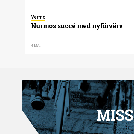
Vermo
Nurmos succé med nyförvärv
4 MAJ
MISS