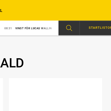
L
STARTLISTO
VINST FÖR LUCAS WALLIN
07:57
MELLBY JINX TILL VM
11:30
RALD