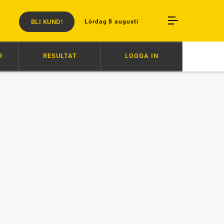
BLI KUND!
Lördag 8 augusti
R
RESULTAT
LOGGA IN
BARFOTADANS I STALLMATCH
09:46
GOCCIADORO DOMINERADE