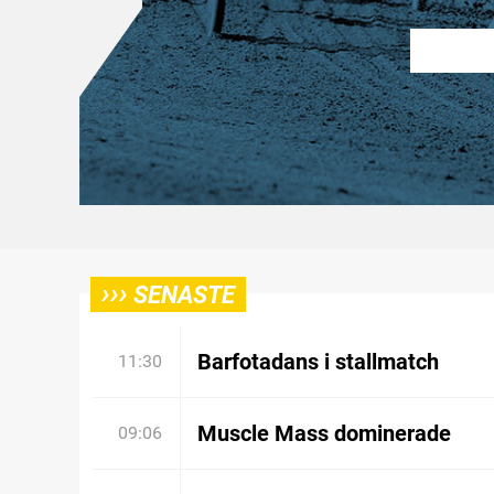
›››
SENASTE
Barfotadans i stallmatch
11:30
Muscle Mass dominerade
09:06