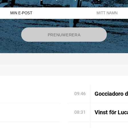
Gocciadoro 
09:46
Vinst för Luc
08:31