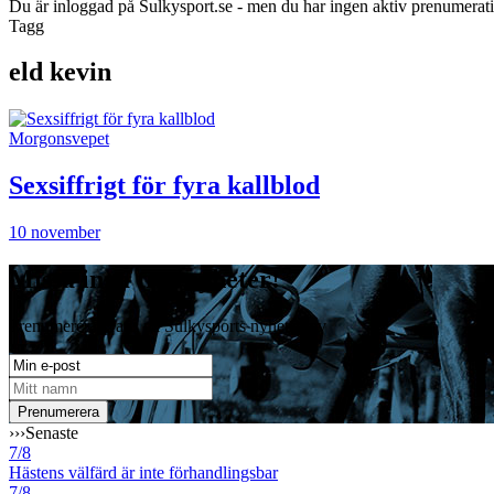
Du är inloggad på Sulkysport.se - men du har ingen aktiv prenumerat
Tagg
eld kevin
Morgonsvepet
Sexsiffrigt för fyra kallblod
10 november
Missa inga travnyheter!
Prenumerera gratis på Sulkysports nyhetsbrev
›››
Senaste
7/8
Hästens välfärd är inte förhandlingsbar
7/8