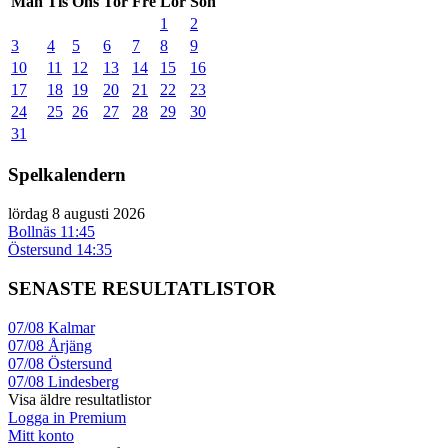
Mån
Tis
Ons
Tor
Fre
Lör
Sön
1
2
3
4
5
6
7
8
9
10
11
12
13
14
15
16
17
18
19
20
21
22
23
24
25
26
27
28
29
30
31
Spelkalendern
lördag 8 augusti 2026
Bollnäs
11:45
Östersund
14:35
SENASTE RESULTATLISTOR
07/08
Kalmar
07/08
Årjäng
07/08
Östersund
07/08
Lindesberg
Visa äldre resultatlistor
Logga in Premium
Mitt konto