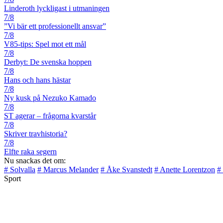
Linderoth lyckligast i utmaningen
7/8
”Vi bär ett professionellt ansvar”
7/8
V85-tips: Spel mot ett mål
7/8
Derbyt: De svenska hoppen
7/8
Hans och hans hästar
7/8
Ny kusk på Nezuko Kamado
7/8
ST agerar – frågorna kvarstår
7/8
Skriver travhistoria?
7/8
Elfte raka segern
Nu snackas det om:
# Solvalla
# Marcus Melander
# Åke Svanstedt
# Anette Lorentzon
#
Sport