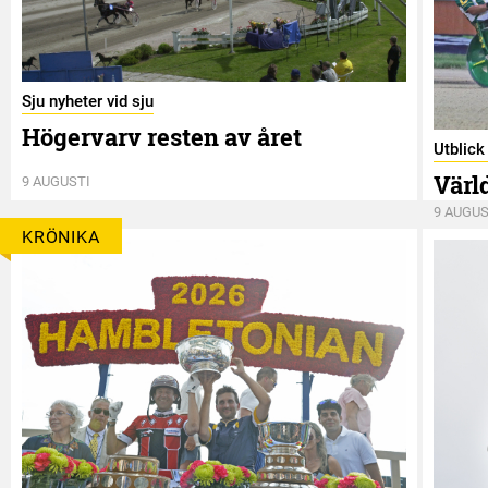
Sju nyheter vid sju
Högervarv resten av året
Utblic
Värl
9 AUGUSTI
9 AUGUS
KRÖNIKA