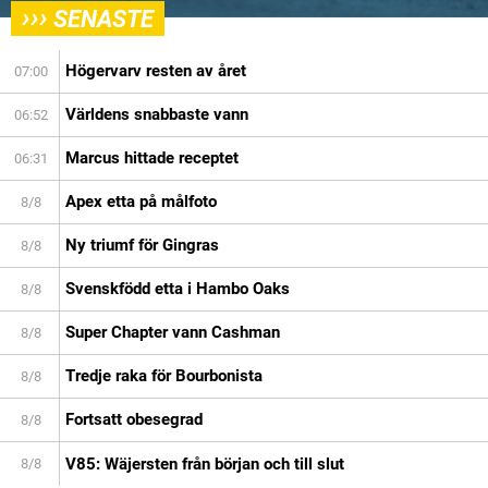
›››
SENASTE
Högervarv resten av året
07:00
Världens snabbaste vann
06:52
Marcus hittade receptet
06:31
Apex etta på målfoto
8/8
Ny triumf för Gingras
8/8
Svenskfödd etta i Hambo Oaks
8/8
Super Chapter vann Cashman
8/8
Tredje raka för Bourbonista
8/8
Fortsatt obesegrad
8/8
V85: Wäjersten från början och till slut
8/8