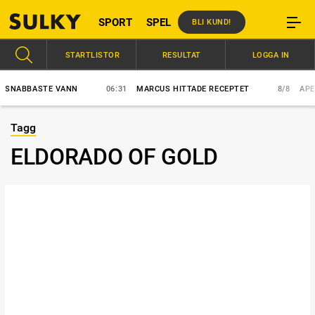
SPORT
SPEL
BLI KUND!
STARTLISTOR
RESULTAT
LOGGA IN
BBASTE VANN
06:31
MARCUS HITTADE RECEPTET
8/8
APEX ETT
Tagg
ELDORADO OF GOLD