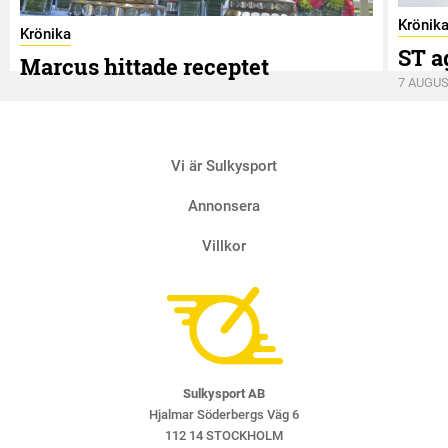
Krönik
Krönika
ST a
Marcus hittade receptet
7 AUGUS
9 AUGUSTI
Vi är Sulkysport
Annonsera
Villkor
Sulkysport AB
Hjalmar Söderbergs Väg 6
112 14 STOCKHOLM