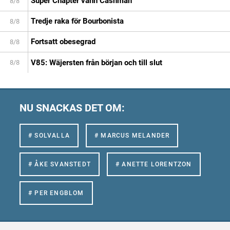
Super Chapter vann Cashman
8/8
Tredje raka för Bourbonista
8/8
Fortsatt obesegrad
8/8
V85: Wäjersten från början och till slut
8/8
NU SNACKAS DET OM:
# SOLVALLA
# MARCUS MELANDER
# ÅKE SVANSTEDT
# ANETTE LORENTZON
# PER ENGBLOM