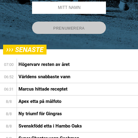
›››
SENASTE
Högervarv resten av året
07:00
Världens snabbaste vann
06:52
Marcus hittade receptet
06:31
Apex etta på målfoto
8/8
Ny triumf för Gingras
8/8
Svenskfödd etta i Hambo Oaks
8/8