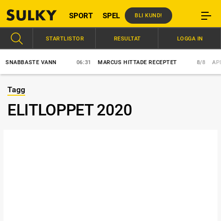
SPORT
SPEL
BLI KUND!
STARTLISTOR
RESULTAT
LOGGA IN
ABBASTE VANN
06:31
MARCUS HITTADE RECEPTET
8/8
APEX E
Tagg
ELITLOPPET 2020