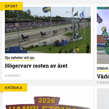
SPORT
Sju nyheter vid sju
Högervarv resten av året
Utblic
Värl
9 AUGUSTI
9 AUGUS
KRÖNIKA