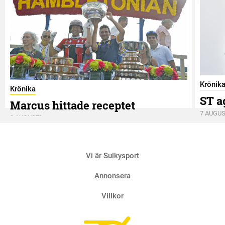
Krönik
Krönika
ST a
Marcus hittade receptet
7 AUGUS
9 AUGUSTI
Vi är Sulkysport
Annonsera
Villkor