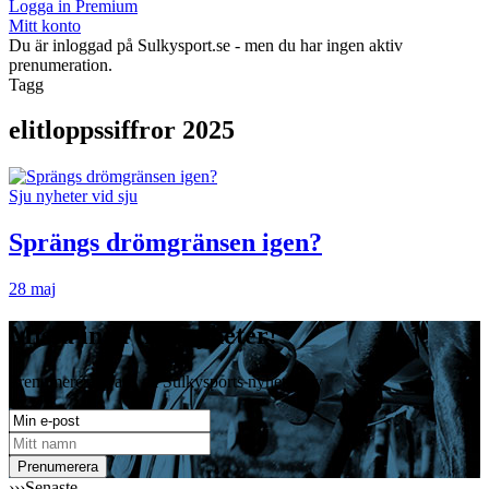
Logga in Premium
Mitt konto
Du är inloggad på Sulkysport.se - men du har ingen aktiv
prenumeration.
Tagg
elitloppssiffror 2025
Sju nyheter vid sju
Sprängs drömgränsen igen?
28 maj
Missa inga travnyheter!
Prenumerera gratis på Sulkysports nyhetsbrev
›››
Senaste