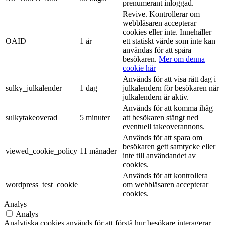
prenumerant inloggad.
Revive. Kontrollerar om
webbläsaren accepterar
cookies eller inte. Innehåller
OAID
1 år
ett statiskt värde som inte kan
användas för att spåra
besökaren.
Mer om denna
cookie här
Används för att visa rätt dag i
sulky_julkalender
1 dag
julkalendern för besökaren när
julkalendern är aktiv.
Används för att komma ihåg
sulkytakeoverad
5 minuter
att besökaren stängt ned
eventuell takeoverannons.
Används för att spara om
besökaren gett samtycke eller
viewed_cookie_policy
11 månader
inte till användandet av
cookies.
Används för att kontrollera
wordpress_test_cookie
om webbläsaren accepterar
cookies.
Analys
Analys
Analytiska cookies används för att förstå hur besökare interagerar