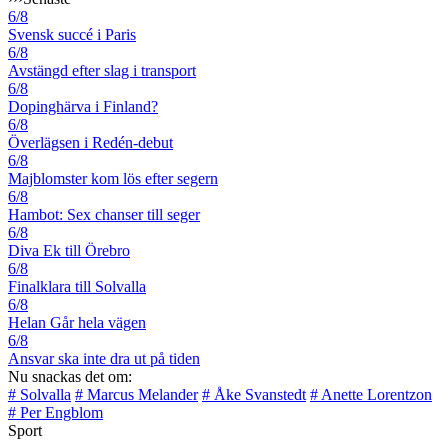
6/8
Svensk succé i Paris
6/8
Avstängd efter slag i transport
6/8
Dopinghärva i Finland?
6/8
Överlägsen i Redén-debut
6/8
Majblomster kom lös efter segern
6/8
Hambot: Sex chanser till seger
6/8
Diva Ek till Örebro
6/8
Finalklara till Solvalla
6/8
Helan Går hela vägen
6/8
Ansvar ska inte dra ut på tiden
Nu snackas det om:
# Solvalla
# Marcus Melander
# Åke Svanstedt
# Anette Lorentzon
# Per Engblom
Sport