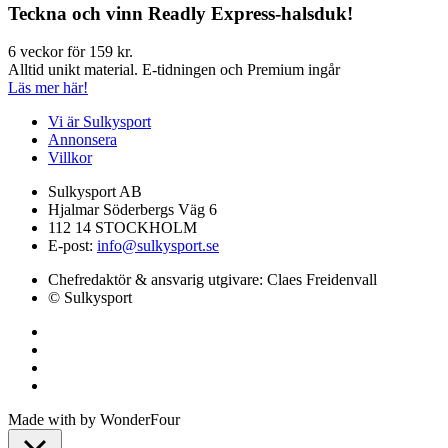
Teckna och vinn Readly Express-halsduk!
6 veckor för 159 kr.
Alltid unikt material. E-tidningen och Premium ingår
Läs mer här!
Vi är Sulkysport
Annonsera
Villkor
Sulkysport AB
Hjalmar Söderbergs Väg 6
112 14 STOCKHOLM
E-post:
info@sulkysport.se
Chefredaktör & ansvarig utgivare:
Claes Freidenvall
© Sulkysport
Made with
by
WonderFour