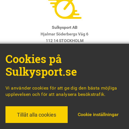
Sulkysport AB
Hjalmar Söderbergs Väg 6
112 14 STOCKHOLM
E-post:
info@sulkysport.se
Cookies på
Chefredaktör & ansvarig utgivare:
Claes Freidenvall
© Sulkysport
Sulkysport.se
Vi använder cookies för att ge dig den bästa möjliga
upplevelsen och för att analysera besökstrafik.
MADE WITH
BY
WONDERFOUR
Cookie inställningar
Tillåt alla cookies