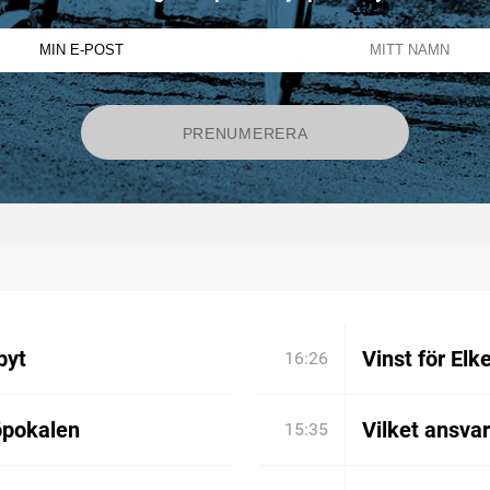
byt
Vinst för Elk
16:26
öpokalen
Vilket ansva
15:35