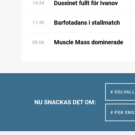
Dussinet fullt för Ivanov
14:34
Barfotadans i stallmatch
11:30
Muscle Mass dominerade
09:06
# SOLVAL
NU SNACKAS DET OM:
# PER EN