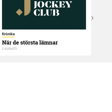
Krönika
När de största lämnar
5 AUGUSTI
Kröni
Två
4 AUGU