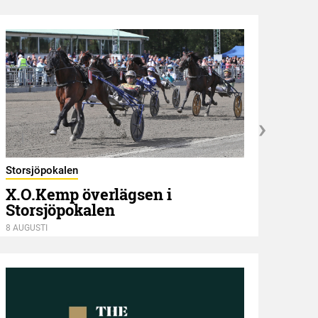
Estla
Storsjöpokalen
Dus
X.O.Kemp överlägsen i
Storsjöpokalen
8 AUGU
8 AUGUSTI