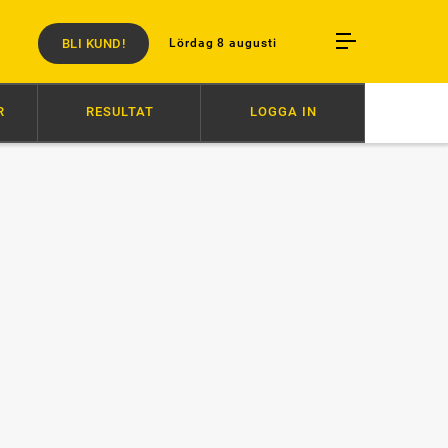
BLI KUND!
Lördag 8 augusti
R
RESULTAT
LOGGA IN
 FULLT FÖR IVANOV
17:00
SANDRA OCH TEKLA VANN STODERBYT