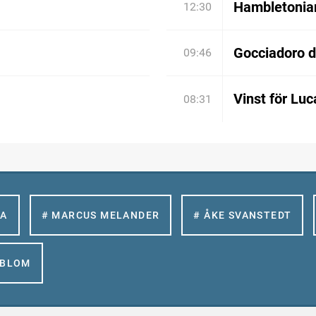
Hambletonian:
12:30
Gocciadoro 
09:46
Vinst för Luc
08:31
LA
# MARCUS MELANDER
# ÅKE SVANSTEDT
GBLOM