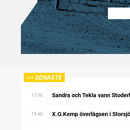
›››
SENASTE
Sandra och Tekla vann Stoder
17:00
X.O.Kemp överlägsen i Storsj
15:40