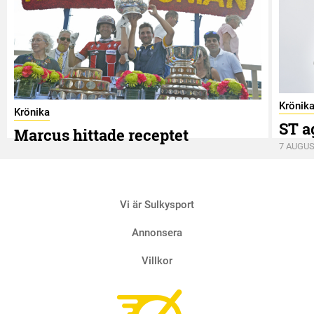
Krönik
Krönika
ST a
Marcus hittade receptet
7 AUGUS
9 AUGUSTI
Vi är Sulkysport
Annonsera
Villkor