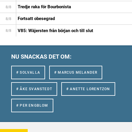
Tredje raka för Bourbonista
8/8
Fortsatt obesegrad
8/8
V85: Wäjersten från början och till slut
8/8
NU SNACKAS DET OM:
# SOLVALLA
# MARCUS MELANDER
# ÅKE SVANSTEDT
# ANETTE LORENTZON
# PER ENGBLOM