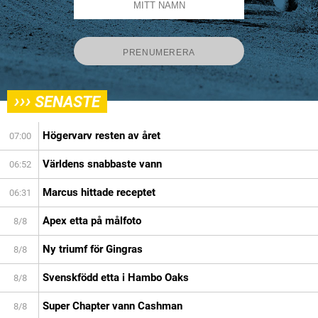
›››
SENASTE
Högervarv resten av året
07:00
Världens snabbaste vann
06:52
Marcus hittade receptet
06:31
Apex etta på målfoto
8/8
Ny triumf för Gingras
8/8
Svenskfödd etta i Hambo Oaks
8/8
Super Chapter vann Cashman
8/8