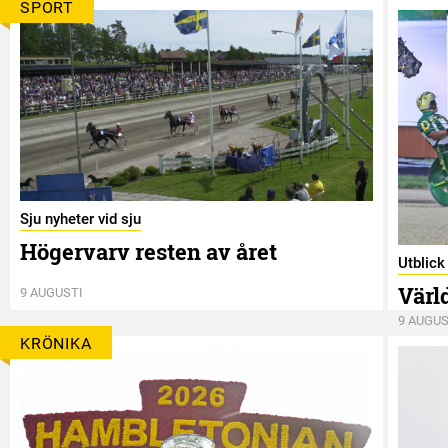
SPORT
Sju nyheter vid sju
Högervarv resten av året
Utblic
Värl
9 AUGUSTI
9 AUGUS
KRÖNIKA