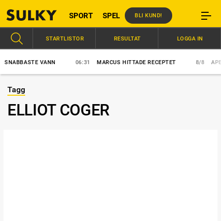
SPORT
SPEL
BLI KUND!
STARTLISTOR
RESULTAT
LOGGA IN
NABBASTE VANN
06:31
MARCUS HITTADE RECEPTET
8/8
APEX 
Tagg
ELLIOT COGER