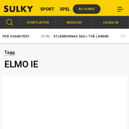
SPORT
SPEL
BLI KUND!
STARTLISTOR
RESULTAT
LOGGA IN
FÖR SVANSTEDT
07:00
STJÄRNORNAS DAG I TVÅ LÄNDER
7/8
HÄ
Tagg
ELMO IE