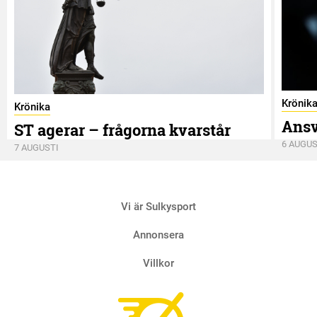
Krönik
Krönika
Ansv
ST agerar – frågorna kvarstår
6 AUGUS
7 AUGUSTI
Vi är Sulkysport
Annonsera
Villkor