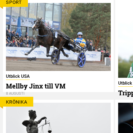
SPORT
Utblick USA
Utblic
Mellby Jinx till VM
Trip
8 AUGUSTI
8 AUGUS
KRÖNIKA