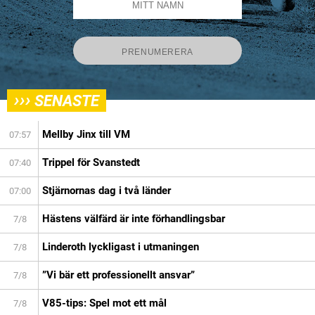
›››
SENASTE
Mellby Jinx till VM
07:57
Trippel för Svanstedt
07:40
Stjärnornas dag i två länder
07:00
Hästens välfärd är inte förhandlingsbar
7/8
Linderoth lyckligast i utmaningen
7/8
”Vi bär ett professionellt ansvar”
7/8
V85-tips: Spel mot ett mål
7/8