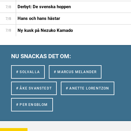
Derbyt: De svenska hoppen
7/8
Hans och hans hästar
7/8
Ny kusk på Nezuko Kamado
7/8
NU SNACKAS DET OM:
# SOLVALLA
# MARCUS MELANDER
# ÅKE SVANSTEDT
# ANETTE LORENTZON
# PER ENGBLOM