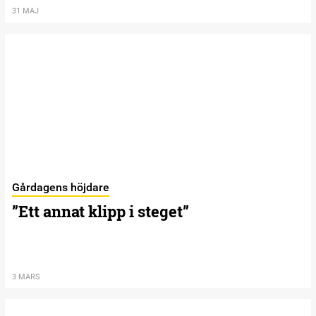
31 MAJ
Gårdagens höjdare
”Ett annat klipp i steget”
3 MARS