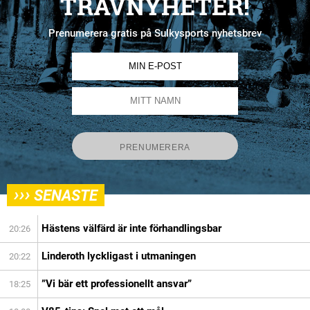
TRAVNYHETER!
Prenumerera gratis på Sulkysports nyhetsbrev
›››
SENASTE
Hästens välfärd är inte förhandlingsbar
20:26
Linderoth lyckligast i utmaningen
20:22
”Vi bär ett professionellt ansvar”
18:25