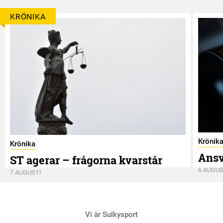
KRÖNIKA
Krönik
Krönika
Ansv
ST agerar – frågorna kvarstår
6 AUGUS
7 AUGUSTI
Vi är Sulkysport