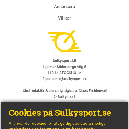
Annonsera
Villkor
Sulkysport AB
Hjalmar Söderbergs Väg 6
112 14 STOCKHOLM
E-post:
info@sulkysport.se
Chefredaktör & ansvarig utgivare:
Claes Freidenvall
© Sulkysport
Cookies på Sulkysport.se
Vi använder cookies för att ge dig den bästa möjliga