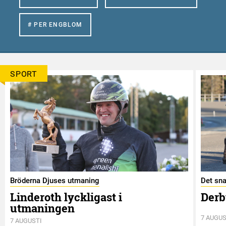
# PER ENGBLOM
SPORT
Bröderna Djuses utmaning
Det sna
Linderoth lyckligast i
Derb
utmaningen
7 AUGUS
7 AUGUSTI