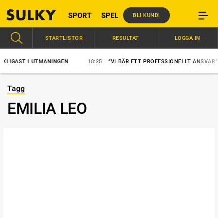
SPORT
SPEL
BLI KUND!
STARTLISTOR
RESULTAT
LOGGA IN
T I UTMANINGEN
18:25
”VI BÄR ETT PROFESSIONELLT ANSVAR”
Tagg
EMILIA LEO