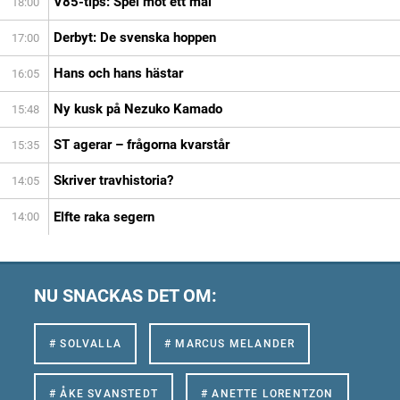
V85-tips: Spel mot ett mål
18:00
Derbyt: De svenska hoppen
17:00
Hans och hans hästar
16:05
Ny kusk på Nezuko Kamado
15:48
ST agerar – frågorna kvarstår
15:35
Skriver travhistoria?
14:05
Elfte raka segern
14:00
NU SNACKAS DET OM:
# SOLVALLA
# MARCUS MELANDER
# ÅKE SVANSTEDT
# ANETTE LORENTZON