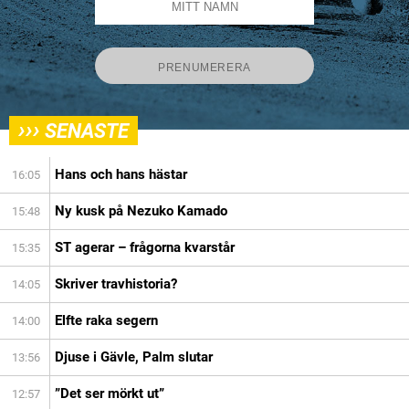
›››
SENASTE
Hans och hans hästar
16:05
Ny kusk på Nezuko Kamado
15:48
ST agerar – frågorna kvarstår
15:35
Skriver travhistoria?
14:05
Elfte raka segern
14:00
Djuse i Gävle, Palm slutar
13:56
”Det ser mörkt ut”
12:57