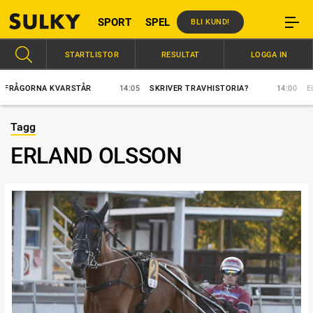
SPORT
SPEL
BLI KUND!
STARTLISTOR
RESULTAT
LOGGA IN
ÅGORNA KVARSTÅR
14:05
SKRIVER TRAVHISTORIA?
14:00
ELFTE
Tagg
ERLAND OLSSON