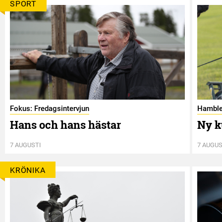
SPORT
Fokus: Fredagsintervjun
Hamble
Hans och hans hästar
Ny k
7 AUGUSTI
7 AUGUS
KRÖNIKA