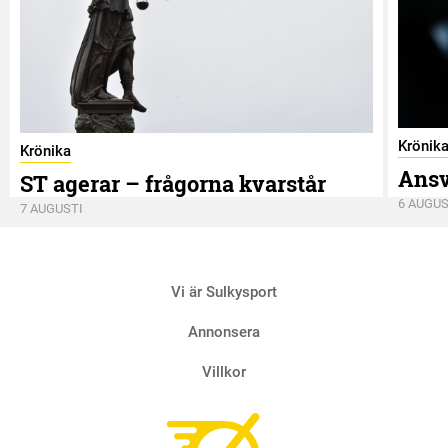
Krönik
Krönika
Ansv
ST agerar – frågorna kvarstår
6 AUGUS
7 AUGUSTI
Vi är Sulkysport
Annonsera
Villkor