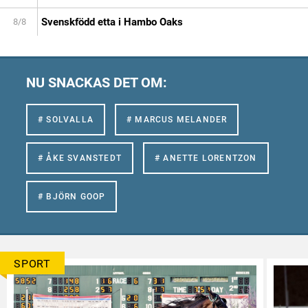
Svenskfödd etta i Hambo Oaks
8/8
NU SNACKAS DET OM:
# SOLVALLA
# MARCUS MELANDER
# ÅKE SVANSTEDT
# ANETTE LORENTZON
# BJÖRN GOOP
SPORT