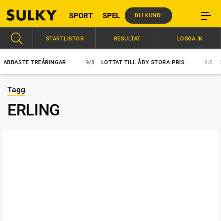
SPORT
SPEL
BLI KUND!
STARTLISTOR
RESULTAT
LOGGA IN
ASTE TREÅRINGAR
9/8
LOTTAT TILL ÅBY STORA PRIS
9/8
SÅ B
Tagg
ERLING