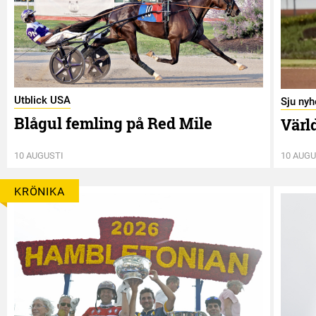
Utblick USA
Sju nyh
Blågul femling på Red Mile
Värl
10 AUGUSTI
10 AUGU
KRÖNIKA