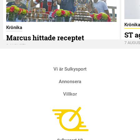
Krönik
Krönika
ST a
Marcus hittade receptet
7 AUGUS
9 AUGUSTI
Vi är Sulkysport
Annonsera
Villkor