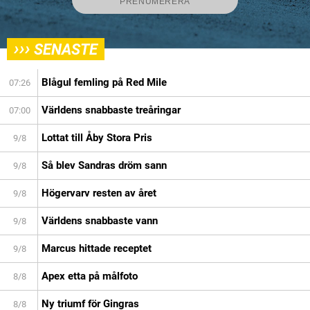
›››
SENASTE
Blågul femling på Red Mile
07:26
Världens snabbaste treåringar
07:00
Lottat till Åby Stora Pris
9/8
Så blev Sandras dröm sann
9/8
Högervarv resten av året
9/8
Världens snabbaste vann
9/8
Marcus hittade receptet
9/8
Apex etta på målfoto
8/8
Ny triumf för Gingras
8/8