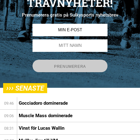
TRAVNYHETER!
Prenumerera gratis på Sulkysports nyhetsbrev
›››
SENASTE
Gocciadoro dominerade
09:46
Muscle Mass dominerade
09:06
Vinst för Lucas Wallin
08:31