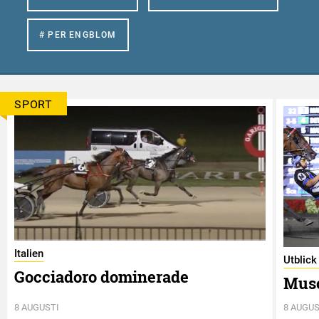
# PER ENGBLOM
SPORT
Italien
Utblick
Gocciadoro dominerade
Musc
8 AUGUSTI
8 AUGUS