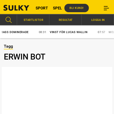
SPORT
SPEL
BLI KUND!
STARTLISTOR
RESULTAT
LOGGA IN
 DOMINERADE
08:31
VINST FÖR LUCAS WALLIN
07:57
MELLBY J
Tagg
ERWIN BOT