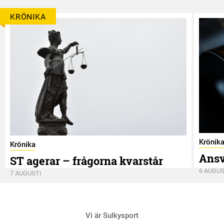
KRÖNIKA
Krönik
Krönika
Ansv
ST agerar – frågorna kvarstår
6 AUGUS
7 AUGUSTI
Vi är Sulkysport