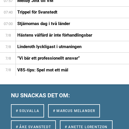
Mellby Jinx till VM
07:57
Trippel för Svanstedt
07:40
Stjärnornas dag i två länder
07:00
Hästens välfärd är inte förhandlingsbar
7/8
Linderoth lyckligast i utmaningen
7/8
”Vi bär ett professionellt ansvar”
7/8
V85-tips: Spel mot ett mål
7/8
NU SNACKAS DET OM:
# SOLVALLA
# MARCUS MELANDER
# ÅKE SVANSTEDT
# ANETTE LORENTZON