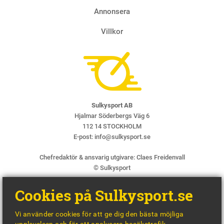
Annonsera
Villkor
Sulkysport AB
Hjalmar Söderbergs Väg 6
112 14 STOCKHOLM
E-post:
info@sulkysport.se
Chefredaktör & ansvarig utgivare:
Claes Freidenvall
© Sulkysport
Cookies på Sulkysport.se
Vi använder cookies för att ge dig den bästa möjliga